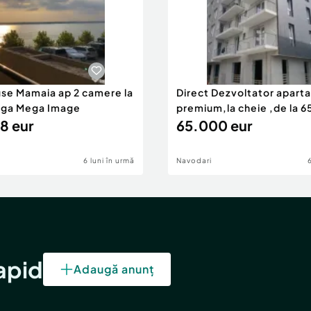
use Mamaia ap 2 camere la
Direct Dezvoltator apar
nga Mega Image
premium,la cheie ,de la 
8 eur
eur
65.000 eur
6 luni în urmă
Navodari
rapid
Adaugă anunț