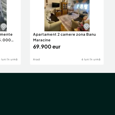
tamente
Apartament 2 camere zona Banu
65.000
Maracine
69.900 eur
6 luni în urmă
Arad
6 luni în urmă