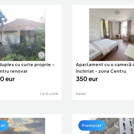
duplex cu curte proprie –
Apartament cu o cameră 
entru renovar
închiriat - zona Centru
0 eur
350 eur
1 zi în urmă
Galati
vat
Promovat