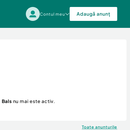
Adaugă anunț
Contul meu
 Bals
nu mai este activ.
Toate anunturile