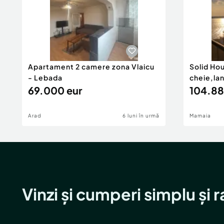
Apartament 2 camere zona Vlaicu
Solid Ho
- Lebada
cheie,la
69.000 eur
104.88
Arad
6 luni în urmă
Mamaia
Vinzi și cumperi simplu și 