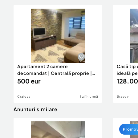
Apartament 2 camere
Casă tip 
decomandat | Centrală proprie |
ideală p
60 mp |
500 eur
128.00
Craiova
1 zi în urmă
Brasov
Anunturi similare
Promo