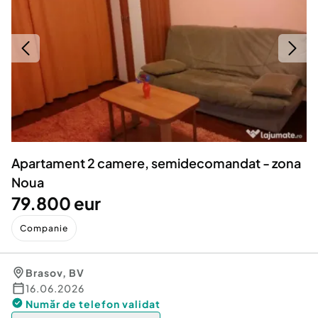
Locuri de munca
Utilaje agricole si industriale
Servicii
Piese auto si accesorii
Animale de companie
Dacia Duster
Afaceri și echipamente profesionale
Inchiriere Bunuri si Vehicule
Apartament 2 camere, semidecomandat - zona
Noua
79.800 eur
Companie
Brasov
,
BV
16.06.2026
Număr de telefon
validat