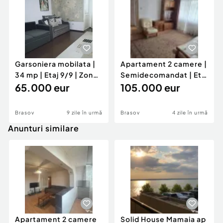
Garsoniera mobilata |
Apartament 2 camere |
34 mp | Etaj 9/9 | Zona
Semidecomandat | Etaj
Astra
65.000 eur
1/4 | Centrul Civic
105.000 eur
Brasov
9 zile în urmă
Brasov
4 zile în urmă
Anunturi similare
Apartament 2 camere
Solid House Mamaia ap