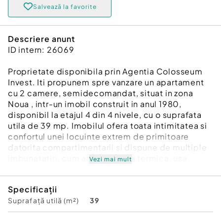
Salvează la favorite
Descriere anunt
ID intern: 26069
Proprietate disponibila prin Agentia Colosseum
Invest. Iti propunem spre vanzare un apartament
cu 2 camere, semidecomandat, situat in zona
Noua , intr-un imobil construit in anul 1980,
disponibil la etajul 4 din 4 nivele, cu o suprafata
utila de 39 mp. Imobilul ofera toata intimitatea si
confortul unei locuinte extrem de primitoare
datorita compartimentarii si dispune de multiple
imbunatatiri, cum ar fi: centrala termica, usa
Vezi mai mult
metalica, gresie, parchet, termopane integral.
Proprietatea se vinde mobilata si utilata si
Specificații
dispune, de asemenea, de un loc de parcare
Suprafață utilă (m²)
39
concesionat. Imobilul este pozitionat intr-o zona
linistita, cu multiple facilitati precum: numeroase