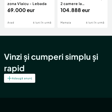
zona Vlaicu - Lebada
2 camere la
69.000 eur
cheie,langa Mega
104.888 eur
Image
Arad
6 luni în urmă
Mamaia
6 luni în urmă
Vinzi și cumperi simplu și
rapid
Adaugă anunț