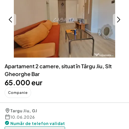
Locuri de munca
Utilaje agricole si industriale
Servicii
Piese auto si accesorii
Animale de companie
Dacia Duster
Afaceri și echipamente profesionale
Inchiriere Bunuri si Vehicule
Apartament 2 camere, situat în Târgu Jiu, Slt
Gheorghe Bar
65.000 eur
Companie
Targu Jiu
,
GJ
10.06.2026
Număr de telefon
validat