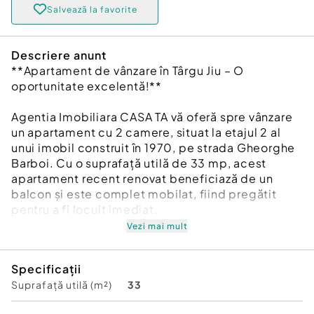
Salvează la favorite
Descriere anunt
**Apartament de vânzare în Târgu Jiu – O
oportunitate excelentă!**
Agentia Imobiliara CASA TA vă oferă spre vânzare
un apartament cu 2 camere, situat la etajul 2 al
unui imobil construit în 1970, pe strada Gheorghe
Barboi. Cu o suprafață utilă de 33 mp, acest
apartament recent renovat beneficiază de un
balcon și este complet mobilat, fiind pregătit
pentru a fi locuit imediat.
Vezi mai mult
Apartamentul dispune de o baie, o bucătărie
funcțională și un hol, toate dotate cu utilitățile
Specificații
necesare, inclusiv centrală termică, apă curentă,
Suprafață utilă (m²)
33
curent electric și canalizare. Finisajele de
calitate, precum gresia, faianța și parchetul,