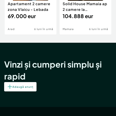
Apartament 2 camere
Solid House Mamaia ap
zona Vlaicu - Lebada
2 camere la
69.000 eur
cheie,langa Mega
104.888 eur
Image
Arad
6 luni în urmă
Mamaia
6 luni în urmă
Vinzi și cumperi simplu și
rapid
Adaugă anunț