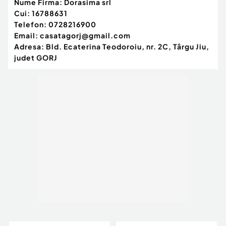
Nume Firma:
Dorasima srl
Cui:
16788631
Telefon:
0728216900
Email:
casatagorj@gmail.com
Adresa:
Bld. Ecaterina Teodoroiu, nr. 2C, Târgu Jiu,
judet GORJ