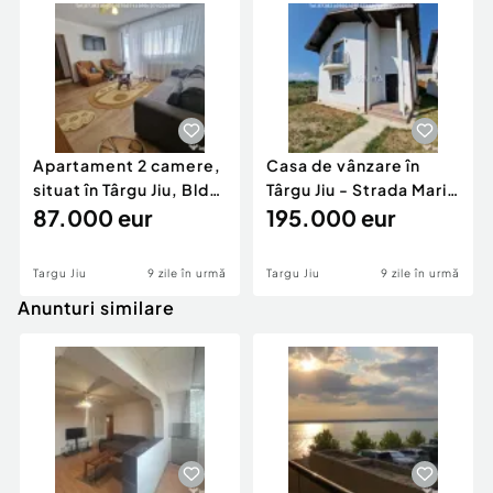
Apartament 2 camere,
Casa de vânzare în
situat în Târgu Jiu, Bld
Târgu Jiu - Strada Marin
Republicii
87.000 eur
Preda
195.000 eur
Targu Jiu
9 zile în urmă
Targu Jiu
9 zile în urmă
Anunturi similare