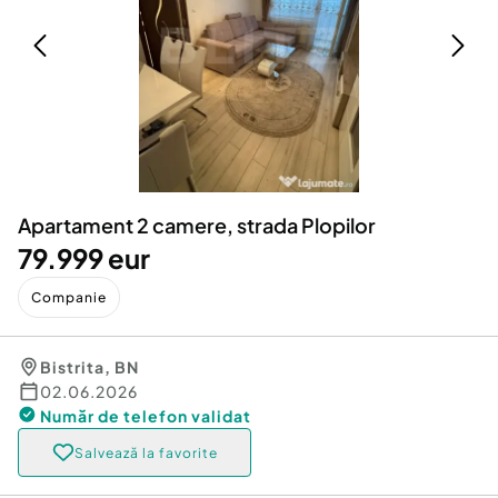
Locuri de munca
Utilaje agricole si industriale
Servicii
Piese auto si accesorii
Animale de companie
Dacia Duster
Afaceri și echipamente profesionale
Inchiriere Bunuri si Vehicule
Apartament 2 camere, strada Plopilor
79.999 eur
Companie
Bistrita
,
BN
02.06.2026
Număr de telefon
validat
Salvează la favorite