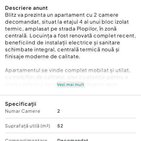
Descriere anunt
Blitz va prezinta un apartament cu 2 camere
decomandat, situat la etajul 4 al unui bloc izolat
termic, amplasat pe strada Plopilor, în zonă
centrală. Locuința a fost renovată complet recent,
beneficiind de instalații electrice și sanitare
schimbate integral, centrală termică nouă și
finisaje moderne de calitate.
Apartamentul se vinde complet mobilat și utilat,
cu mobilier de calitate, ales cu atenție pentru a
oferi confort și funcționalitate. Spațiul este
Vezi mai mult
luminos, bine compartimentat și pregătit pentru
mutare imediată, fără necesitatea unor investiții
Specificații
suplimentare. Acces facil către mijloace de
Numar Camere
2
transport, magazine, instituții și alte puncte de
interes din zonă.
Cod ofertă / ID BLITZ: P161729
Suprafață utilă (m²)
52
Id intern: P161729
Compartimentare
Decomandat