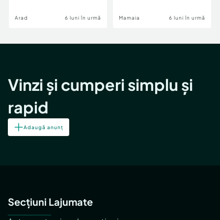
Image
Arad
6 luni în urmă
Mamaia
6 luni în urmă
Vinzi și cumperi simplu și
rapid
Adaugă anunț
Secțiuni Lajumate