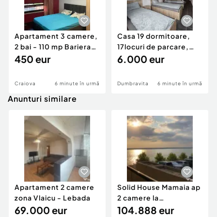
Apartament 3 camere,
Casa 19 dormitoare,
2 bai - 110 mp Bariera
17locuri de parcare,
Valcii
450 eur
pretabil Firme
6.000 eur
Craiova
6 minute în urmă
Dumbravita
6 minute în urmă
Anunturi similare
Apartament 2 camere
Solid House Mamaia ap
zona Vlaicu - Lebada
2 camere la
69.000 eur
cheie,langa Mega
104.888 eur