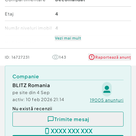
Confort:
1
Tip imobil:
Bloc de apartamente
Etaj
4
Număr Băi:
1
Număr niveluri imobil
4
Vezi mai mult
Mobilat/Utilat
1
Stare
Bună
ID:
16727231
143
Raportează anunț
Comfort
1
Companie
BLITZ Romania
pe site din
4 Sep
activ:
10 feb 2026 21:14
19005
anunțuri
Nu există recenzii
Trimite mesaj
XXXX XXX XXX