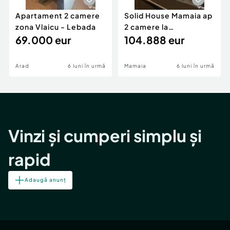
Apartament 2 camere
Solid House Mamaia ap
zona Vlaicu - Lebada
2 camere la
69.000 eur
cheie,langa Mega
104.888 eur
Image
Arad
6 luni în urmă
Mamaia
6 luni în urmă
Vinzi și cumperi simplu și
rapid
Adaugă anunț