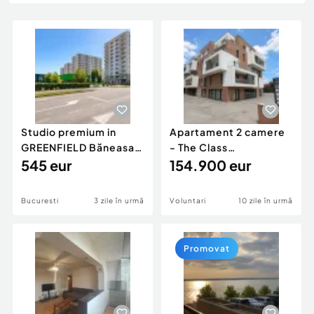
Locuri de munca
Utilaje agricole si industriale
Servicii
Piese auto si accesorii
Animale de companie
Dacia Duster
Afaceri și echipamente profesionale
Inchiriere Bunuri si Vehicule
Studio premium in
Apartament 2 camere
GREENFIELD Băneasa
- The Class
Bucuresti, Sector 1...
545 eur
Apartments 3,
154.900 eur
Bulevardul Pip
Bucuresti
3 zile în urmă
Voluntari
10 zile în urmă
Promovat