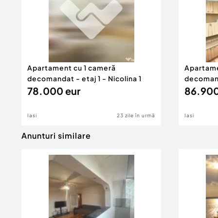
Apartament cu 1 cameră
Apartame
decomandat - etaj 1 - Nicolina 1
decomand
78.000 eur
Nicolina
86.900
Iasi
23 zile în urmă
Iasi
Anunturi similare