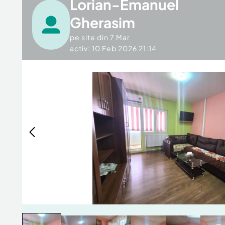
Lorian-Emanuel
Gherasim
pe site din
7 Mar
activ: 10 Feb 2026 21:14