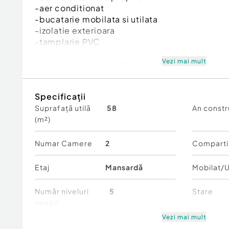
-aer conditionat
-bucatarie mobilata si utilata
-izolatie exterioara
-tamplarie PVC
Vezi mai mult
Apartamentul se vinde complet mobilat si utilat
Pretul este 70.000 euro.
Specificații
Pentru mai multe detalii, nu ezitați să ne conta
Suprafață utilă
58
An constr
???? 0757 669 325 – Lorian Gherasim
(m²)
Id intern: P9368
Numar Camere
2
Comparti
Confort:
1
Tip imobil:
Bloc de apartamente
Etaj
Mansardă
Mobilat/U
Număr Băi:
1
Comision cumpărător:
0%
Număr niveluri
5
Stare
imobil
Vezi mai mult
Comfort
1