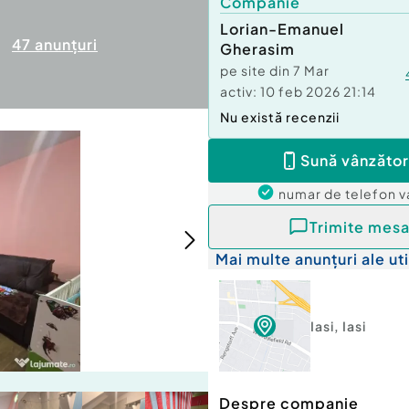
Companie
Lorian-Emanuel
47
anunțuri
Gherasim
pe site din
7 Mar
activ:
10 feb 2026 21:14
Nu există recenzii
Sună vânzător
numar de telefon
v
Trimite mesa
Mai multe anunțuri ale uti
Iasi
,
Iasi
Despre companie