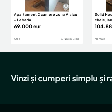
Apartament 2 camere zona Vlaicu
Solid Ho
- Lebada
cheie,la
69.000 eur
104.88
Arad
6 luni în urmă
Mamaia
Vinzi și cumperi simplu și 