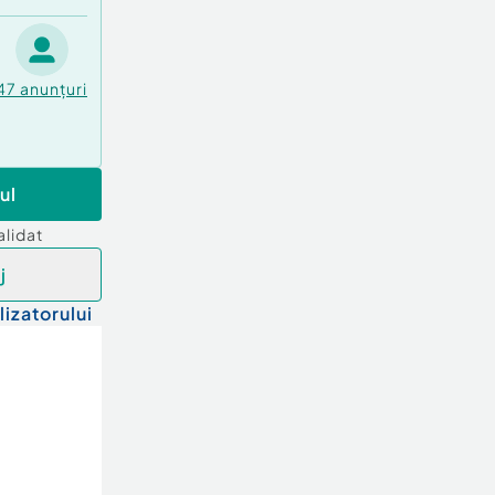
47
anunțuri
ul
alidat
j
lizatorului