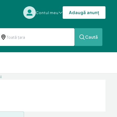
Adaugă anunț
Contul meu
Caută
i