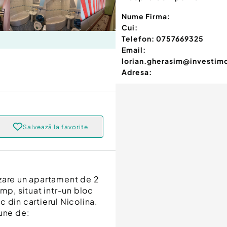
Nume Firma:
Cui:
Telefon:
0757669325
Email:
lorian.gherasim@investimo
Adresa:
Salvează la favorite
nzare un apartament de 2
mp, situat intr-un bloc
ic din cartierul Nicolina.
pune de: