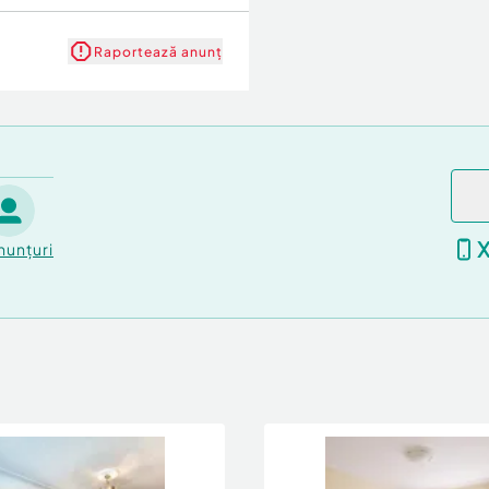
Raportează anunț
nunțuri