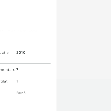
, liber, ca in poze.
ctați la numărul:
uctie
2010
mentare
7
tilat
1
Bună