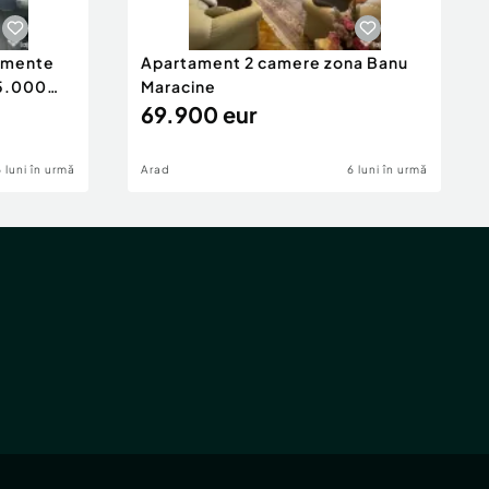
tamente
Apartament 2 camere zona Banu
65.000
Maracine
69.900 eur
6 luni în urmă
Arad
6 luni în urmă