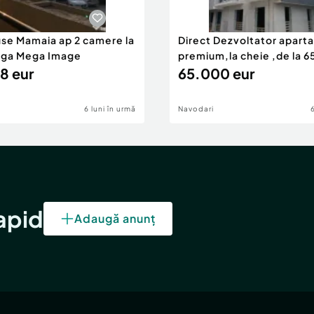
use Mamaia ap 2 camere la
Direct Dezvoltator apar
nga Mega Image
premium,la cheie ,de la 
8 eur
eur
65.000 eur
6 luni în urmă
Navodari
rapid
Adaugă anunț