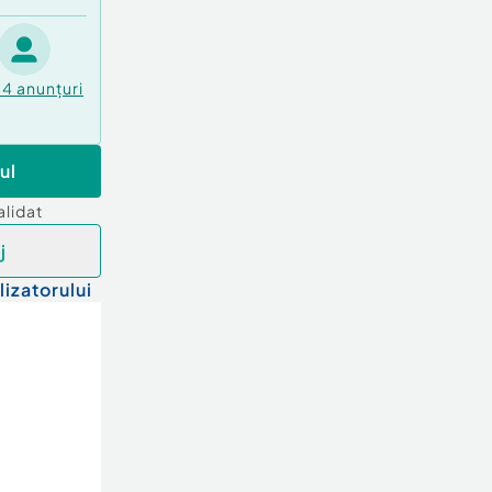
84
anunțuri
ul
alidat
j
lizatorului