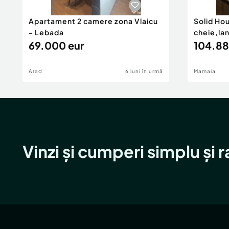
Apartament 2 camere zona Vlaicu
Solid Ho
- Lebada
cheie,la
69.000 eur
104.88
Arad
6 luni în urmă
Mamaia
Vinzi și cumperi simplu și 