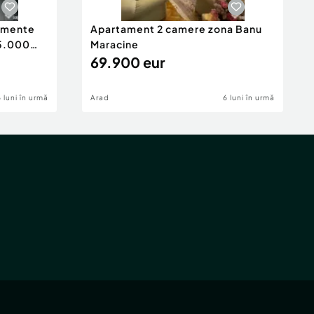
tamente
Apartament 2 camere zona Banu
65.000
Maracine
69.900 eur
6 luni în urmă
Arad
6 luni în urmă