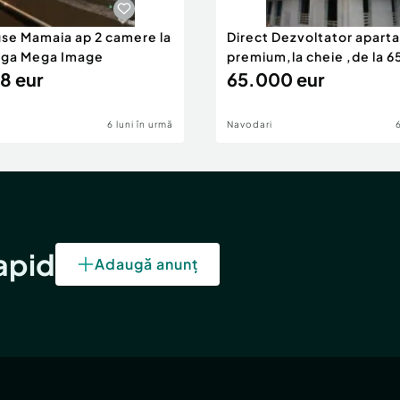
use Mamaia ap 2 camere la
Direct Dezvoltator apar
nga Mega Image
premium,la cheie ,de la 
8 eur
eur
65.000 eur
6 luni în urmă
Navodari
rapid
Adaugă anunț