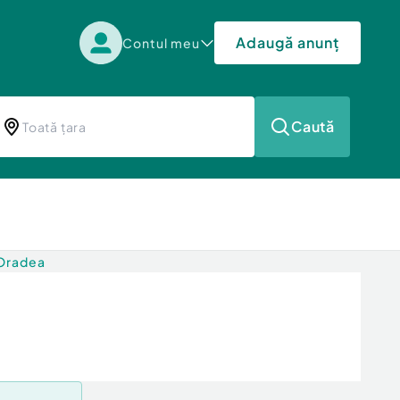
Adaugă anunț
Contul meu
Caută
 Oradea