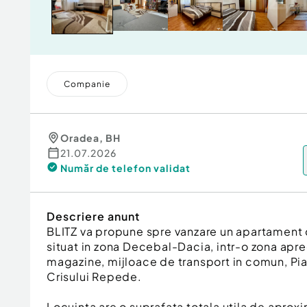
Companie
Oradea
,
BH
21.07.2026
Număr de telefon
validat
Descriere anunt
BLITZ va propune spre vanzare un apartament 
situat in zona Decebal-Dacia, intr-o zona apre
magazine, mijloace de transport in comun, Pia
Crisului Repede.
Locuinta are o suprafata totala utila de aprox