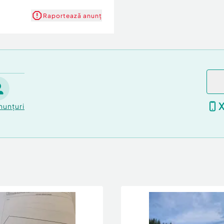
Raportează anunț
nunțuri