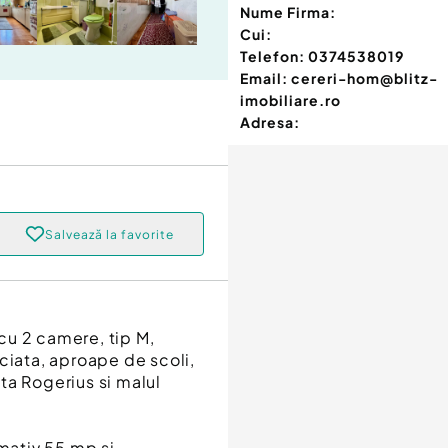
Nume Firma:
Cui:
Telefon:
0374538019
Email:
cereri-hom@blitz-
imobiliare.ro
Adresa:
Salvează la favorite
cu 2 camere, tip M,
ciata, aproape de scoli,
ta Rogerius si malul
imativ 55 mp si