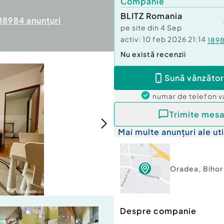
Companie
BLITZ Romania
18984
anunțuri
pe site din
4 Sep
activ:
10 feb 2026 21:14
189
Nu există recenzii
Sună vânzător
numar de telefon
v
Trimite mesa
Mai multe anunțuri ale uti
Oradea
,
Bihor
Despre companie