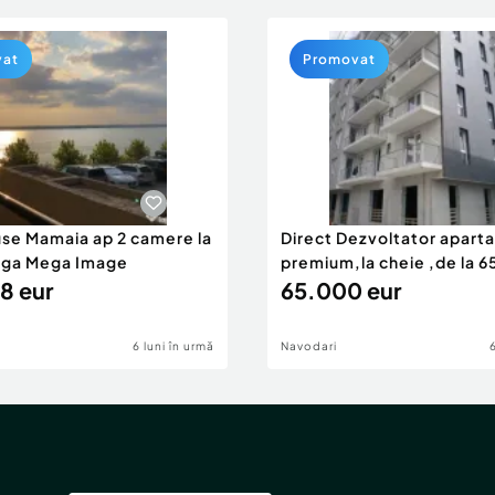
vat
Promovat
use Mamaia ap 2 camere la
Direct Dezvoltator apar
nga Mega Image
premium,la cheie ,de la 
8 eur
eur
65.000 eur
6 luni în urmă
Navodari