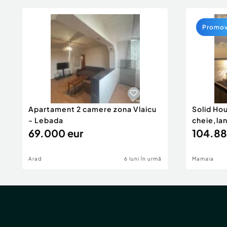
Promo
Apartament 2 camere zona Vlaicu
Solid Ho
- Lebada
cheie,la
69.000 eur
104.88
Arad
6 luni în urmă
Mamaia