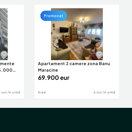
Promovat
tamente
Apartament 2 camere zona Banu
65.000
Maracine
69.900 eur
6 luni în urmă
Arad
6 luni în urmă