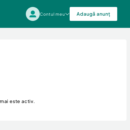
Adaugă anunț
Contul meu
mai este activ.