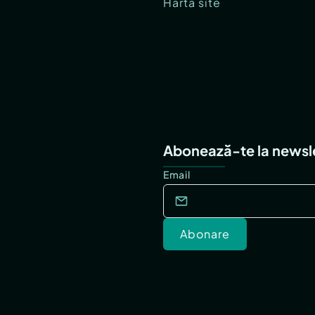
Hartă site
Abonează-te la newsl
Email
Abonare