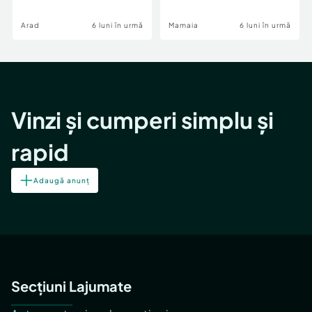
Image
Arad
6 luni în urmă
Mamaia
6 luni în urmă
Vinzi și cumperi simplu și
rapid
Adaugă anunț
Secțiuni Lajumate