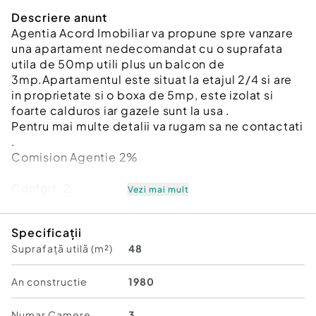
Descriere anunt
Agentia Acord Imobiliar va propune spre vanzare
una apartament nedecomandat cu o suprafata
utila de 50mp utili plus un balcon de
3mp.Apartamentul este situat la etajul 2/4 si are
in proprietate si o boxa de 5mp, este izolat si
foarte calduros iar gazele sunt la usa .
Pentru mai multe detalii va rugam sa ne contactati
.
Comision Agentie 2%
Confort:
2
Vezi mai mult
Tip imobil:
Bloc de apartamente
Număr Băi:
mai mult de 3
Specificații
Posibilitate parcare: Nu
Suprafață utilă (m²)
48
An constructie
1980
Numar Camere
3