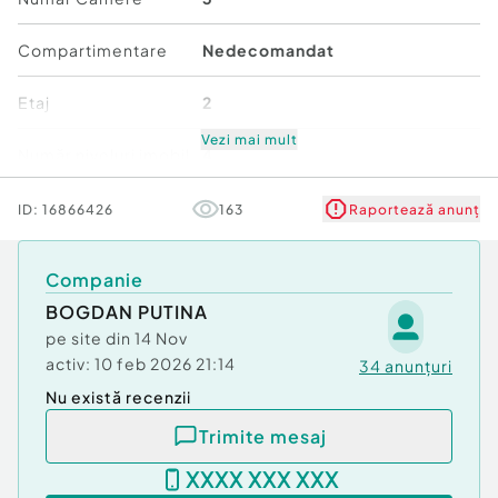
Compartimentare
Nedecomandat
Etaj
2
Vezi mai mult
Număr niveluri imobil
4
Stare
Bună
ID:
16866426
163
Raportează anunț
Comfort
2
Companie
BOGDAN PUTINA
pe site din
14 Nov
activ:
10 feb 2026 21:14
34
anunțuri
Nu există recenzii
Trimite mesaj
XXXX XXX XXX