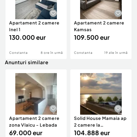
Apartament 2 camere
Apartament 2 camere
Inel 1
Kamsas
130.000 eur
109.500 eur
Constanta
8 ore în urmă
Constanta
19 zile în urmă
Anunturi similare
Apartament 2 camere
Solid House Mamaia ap
zona Vlaicu - Lebada
2 camere la
69.000 eur
cheie,langa Mega
104.888 eur