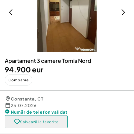
Locuri de munca
Utilaje agricole si industriale
Servicii
Piese auto si accesorii
Animale de companie
Dacia Duster
Afaceri și echipamente profesionale
Inchiriere Bunuri si Vehicule
Apartament 3 camere Tomis Nord
94.900 eur
Companie
Constanta
,
CT
25.07.2026
Număr de telefon
validat
Salvează la favorite