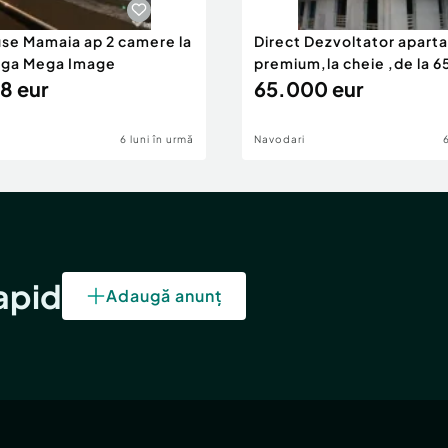
use Mamaia ap 2 camere la
Direct Dezvoltator apar
nga Mega Image
premium,la cheie ,de la 
8 eur
eur
65.000 eur
6 luni în urmă
Navodari
rapid
Adaugă anunț