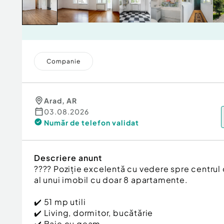
Companie
Arad
,
AR
03.08.2026
Număr de telefon
validat
Descriere anunt
???? Poziție excelentă cu vedere spre centrul or
al unui imobil cu doar 8 apartamente.
✔️ 51 mp utili
✔️ Living, dormitor, bucătărie
✔️ Baie cu geam