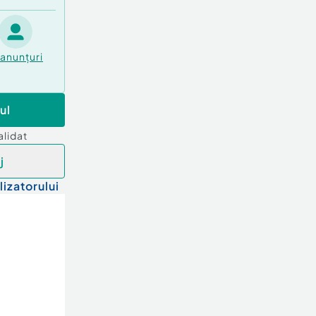
anunțuri
ul
alidat
j
lizatorului