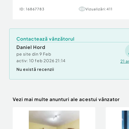
Birou: ACASĂ | Agenție imobiliară Arad
ID:
16867783
Vizualizări:
411
Bulevardul Decebal 2, Arad 310133
Confort:
1
Tip imobil:
Bloc de apartamente
Număr Băi:
1
Contactează vânzătorul
Posibilitate parcare: Nu
Daniel Hord
pe site din
9 Feb
activ:
10 feb 2026 21:14
21
a
Nu există recenzii
Vezi mai multe anunturi ale acestui vânzator