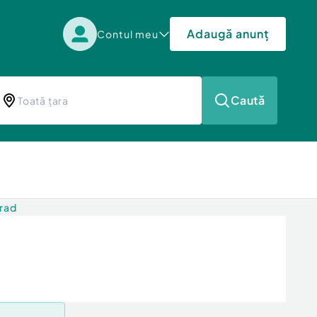
Adaugă anunț
Contul meu
Caută
Arad