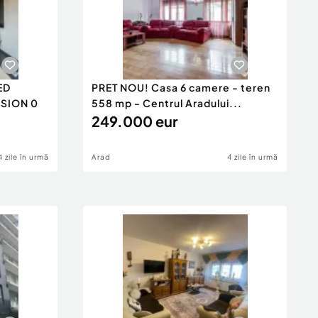
ED
PRET NOU! Casa 6 camere - teren
ISION 0
558 mp - Centrul Aradului...
249.000 eur
4 zile în urmă
Arad
4 zile în urmă