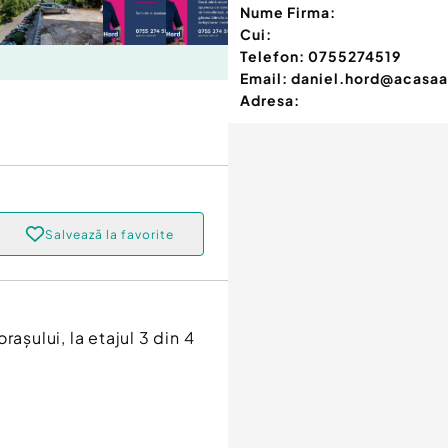
Nume Firma:
Cui:
Telefon:
0755274519
Email:
daniel.hord@acasaa
Adresa:
Salvează la favorite
așului, la etajul 3 din 4