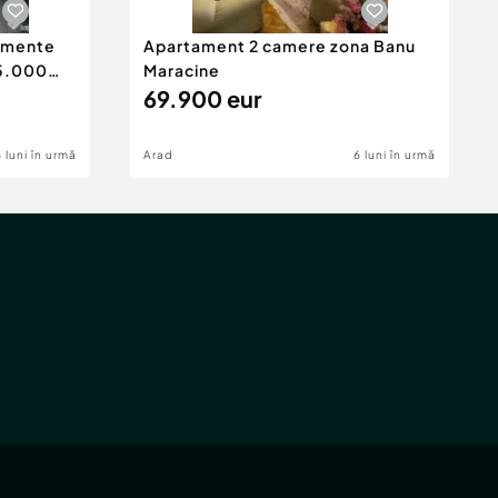
tamente
Apartament 2 camere zona Banu
65.000
Maracine
69.900 eur
6 luni în urmă
Arad
6 luni în urmă