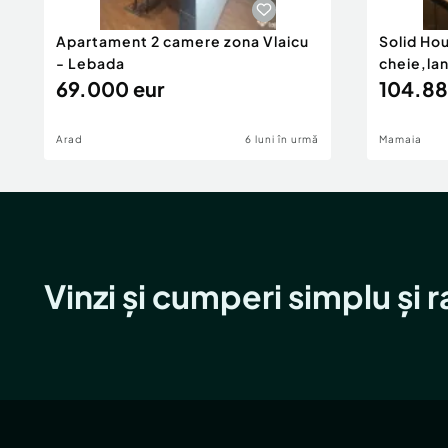
Apartament 2 camere zona Vlaicu
Solid Ho
- Lebada
cheie,la
69.000 eur
104.88
Arad
6 luni în urmă
Mamaia
Vinzi și cumperi simplu și 