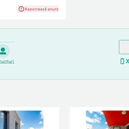
Raportează anunț
nunțuri