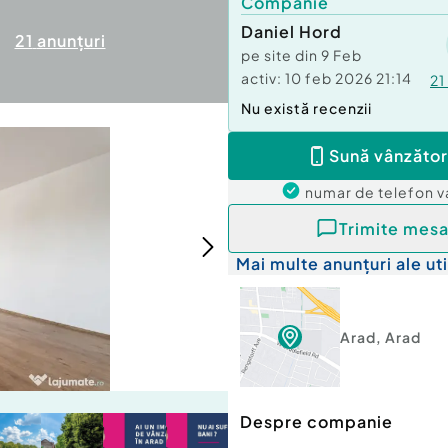
Companie
Daniel Hord
21
anunțuri
pe site din
9 Feb
activ:
10 feb 2026 21:14
21
Nu există recenzii
Sună vânzător
numar de telefon
v
Trimite mesa
Mai multe anunțuri ale uti
Arad
,
Arad
Despre companie