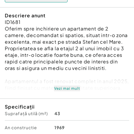
Descriere anunt
ID1681
Oferim spre inchiriere un apartament de 2
camere, decomandat si spatios, situat intr-o zona
excelenta, mai exact pe strada Stefan cel Mare.
Proprietatea se afla la etajul 2 al unui imobil cu 3
etaje, intr-o locatie foarte buna, ce ofera acces
rapid catre principalele puncte de interes din
oras si asigura un mediu cu vecini linistiti.
Apartamentul a fost renovat complet in anul 2025,
fiind finisat cu materiale de calitate superioara.
Vezi mai mult
Locuinta este mobilata modern si utilata complet
cu electrocasnice noi, fiind pregatita sa ofere
Specificații
noului chirias tot confortul necesar unei mutari
Suprafață utilă (m²)
43
imediate, fara investitii suplimentare.
Configuratia interioara este ideala si cuprinde un
An constructie
1969
living luminos, un dormitor primitor, o bucatarie