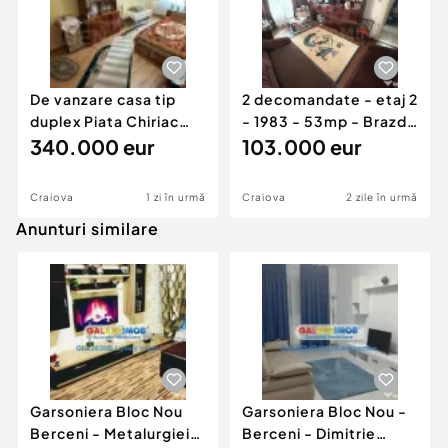
De vanzare casa tip
2 decomandate - etaj 2
duplex Piata Chiriac
- 1983 - 53mp - Brazda
222mp
340.000 eur
lui Novac -...
103.000 eur
Craiova
1 zi în urmă
Craiova
2 zile în urmă
Anunturi similare
Garsoniera Bloc Nou
Garsoniera Bloc Nou -
Berceni - Metalurgiei
Berceni - Dimitrie