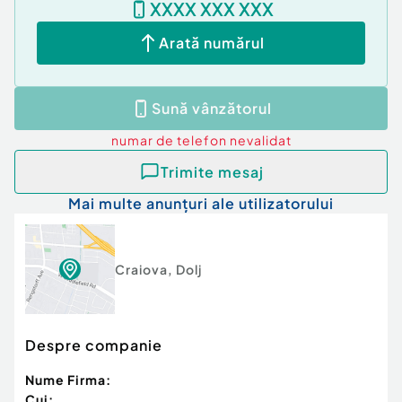
XXXX XXX XXX
Tip imobil:
Bloc de apartamente
Număr Băi:
1
Arată numărul
Posibilitate parcare: Nu
Sună vânzătorul
numar de telefon
nevalidat
Trimite mesaj
Mai multe anunțuri ale utilizatorului
Craiova
,
Dolj
Despre companie
Nume Firma:
Cui: