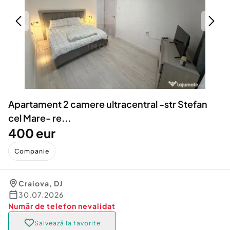
Locuri de munca
Utilaje agricole si industriale
Servicii
Piese auto si accesorii
Animale de companie
Dacia Duster
Afaceri și echipamente profesionale
Inchiriere Bunuri si Vehicule
Apartament 2 camere ultracentral -str Stefan
cel Mare- re...
400 eur
Companie
Craiova
,
DJ
30.07.2026
Număr de telefon
nevalidat
Salvează la favorite