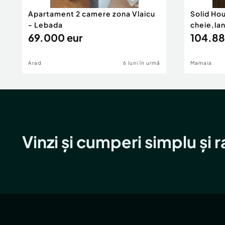
Apartament 2 camere zona Vlaicu
Solid Ho
- Lebada
cheie,la
69.000 eur
104.88
Arad
6 luni în urmă
Mamaia
Vinzi și cumperi simplu și 