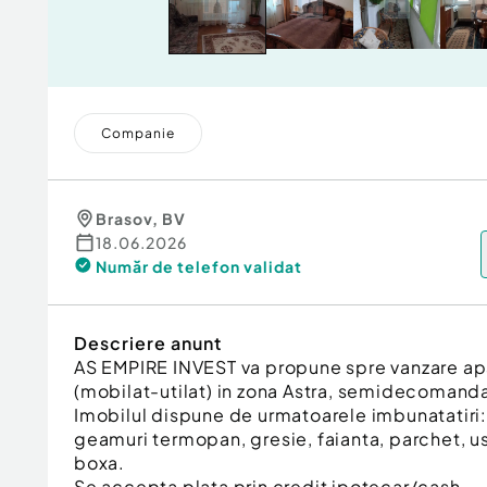
Companie
Brasov
,
BV
18.06.2026
Număr de telefon
validat
Descriere anunt
AS EMPIRE INVEST va propune spre vanzare a
(mobilat-utilat) in zona Astra, semidecomanda
Imobilul dispune de urmatoarele imbunatatiri:
geamuri termopan, gresie, faianta, parchet, u
boxa.
Se accepta plata prin credit ipotecar/cash.