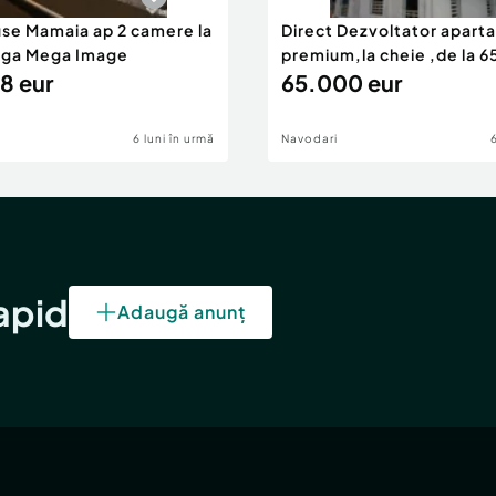
use Mamaia ap 2 camere la
Direct Dezvoltator apar
nga Mega Image
premium,la cheie ,de la 
8 eur
eur
65.000 eur
6 luni în urmă
Navodari
rapid
Adaugă anunț