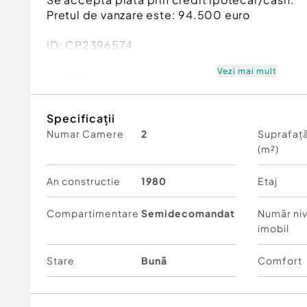
Pretul de vanzare este: 94.500 euro
ID: CP2396574
Vezi mai mult
Confort:
1
Tip imobil:
Bloc de apartamente
Număr Băi:
1
Specificații
Posibilitate parcare: Nu
Numar Camere
2
Suprafață
(m²)
An constructie
1980
Etaj
Compartimentare
Semidecomandat
Număr niv
imobil
Stare
Bună
Comfort