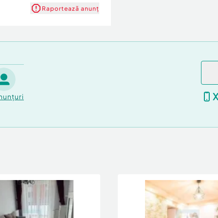
Raportează anunț
nunțuri