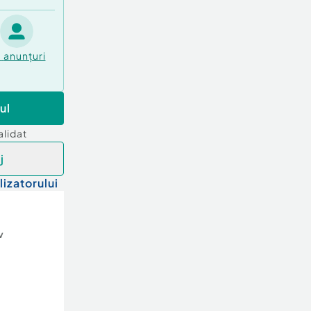
3
anunțuri
ul
alidat
j
lizatorului
v