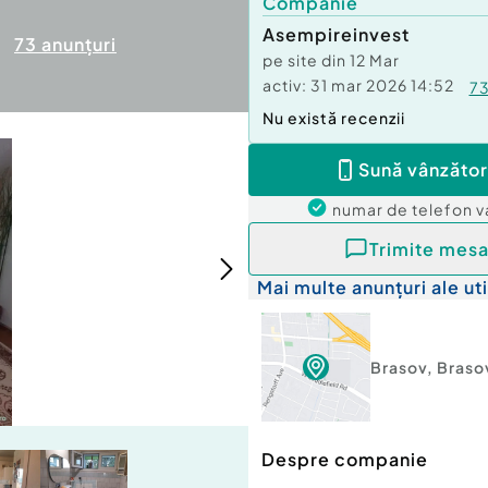
Companie
Asempireinvest
73
anunțuri
pe site din
12 Mar
activ:
31 mar 2026 14:52
7
Nu există recenzii
Sună vânzător
numar de telefon
v
Trimite mesa
Mai multe anunțuri ale uti
Brasov
,
Braso
Despre companie