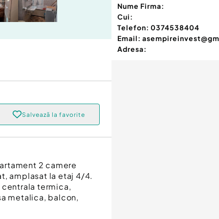
Nume Firma:
Cui:
Telefon:
0374538404
Email:
asempireinvest@gm
Adresa:
Salvează la favorite
partament 2 camere
t, amplasat la etaj 4/4.
 centrala termica,
sa metalica, balcon,