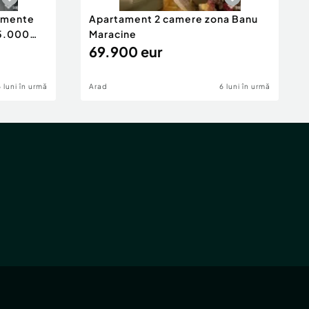
tamente
Apartament 2 camere zona Banu
65.000
Maracine
69.900 eur
6 luni în urmă
Arad
6 luni în urmă