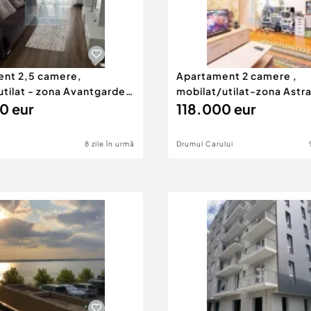
nt 2,5 camere,
Apartament 2 camere ,
utilat - zona Avantgarden
mobilat/utilat-zona Astr
0 eur
118.000 eur
8 zile în urmă
Drumul Carului