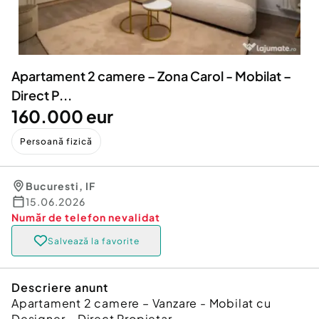
Locuri de munca
Utilaje agricole si industriale
Servicii
Piese auto si accesorii
Animale de companie
Dacia Duster
Afaceri și echipamente profesionale
Apartament 2 camere – Zona Carol - Mobilat –
Inchiriere Bunuri si Vehicule
Direct P...
160.000 eur
Persoană fizică
Bucuresti
,
IF
15.06.2026
Număr de telefon
nevalidat
Salvează la favorite
Descriere anunt
Apartament 2 camere – Vanzare - Mobilat cu
Designer – Direct Propietar