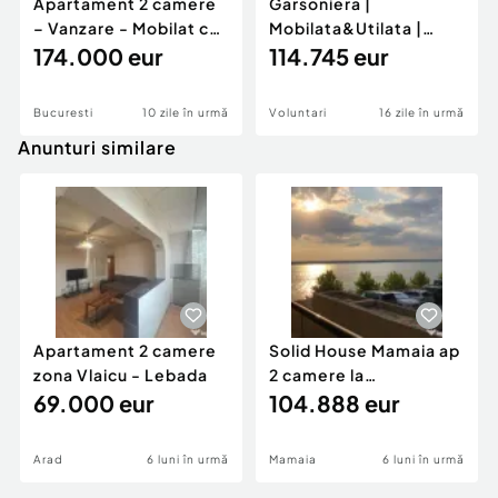
Apartament 2 camere
Garsoniera |
Număr Băi:
1
– Vanzare - Mobilat cu
Mobilata&Utilata |
Designer –...
174.000 eur
Ivory Residence | Rond
114.745 eur
OM...
Bucuresti
10 zile în urmă
Voluntari
16 zile în urmă
Anunturi similare
Apartament 2 camere
Solid House Mamaia ap
zona Vlaicu - Lebada
2 camere la
69.000 eur
cheie,langa Mega
104.888 eur
Image
Arad
6 luni în urmă
Mamaia
6 luni în urmă