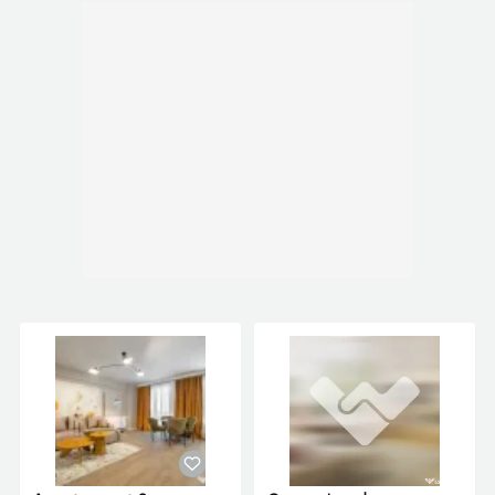
Atmosfera este luminoasă, contemporană și
foarte primitoare.
Dotări & finisaje
Mobilier complet nou
Electrocasnice noi: frigider, plită, hotă, mașină de
spălat, TV
Draperii & perdele noi
Aer condiționat
Uși, obiecte sanitare și pardoseli de calitate
Imobil nou cu lifturi moderne
Contactează-ne pentru detalii suplimentare sau
pentru o vizionare!
VAUNT ID: 113896
Confort:
1
Tip imobil:
Bloc de apartamente