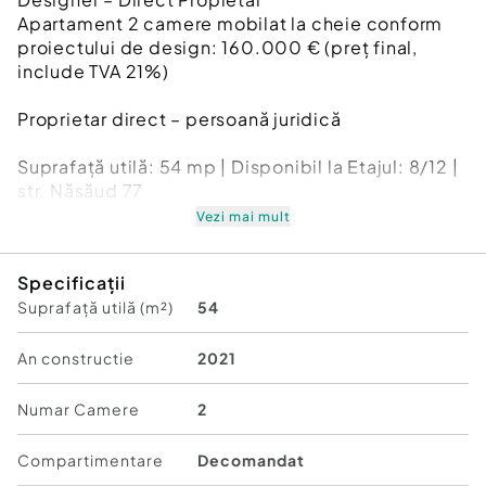
Apartament 2 camere mobilat la cheie conform
proiectului de design: 160.000 € (preț final,
include TVA 21%)
Proprietar direct – persoană juridică
Suprafață utilă: 54 mp | Disponibil la Etajul: 8/12 |
str. Năsăud 77
Vezi mai mult
Imobil nou, complet mobilat și utilat, ideal pentru
cei care caută o locuință premium în zona centrală
Specificații
sau o investiție stabilă datorită cererii ridicate din
Suprafață utilă (m²)
54
zonă (aproape de facultăți, business-uri și zone
de interes).
An constructie
2021
Investiție inteligentă:
Numar Camere
2
Chirie estimată pe termen lung: 650–750
euro/lună
Compartimentare
Decomandat