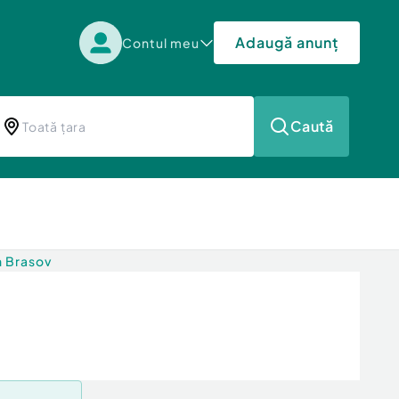
Adaugă anunț
Contul meu
Caută
n Brasov