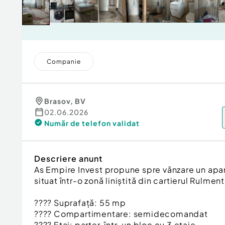
Companie
Brasov
,
BV
02.06.2026
Număr de telefon
validat
Descriere anunt
As Empire Invest propune spre vânzare un ap
situat într-o zonă liniștită din cartierul Rulment
???? Suprafață: 55 mp
???? Compartimentare: semidecomandat
???? Etaj: parter, într-un bloc cu 3 etaje