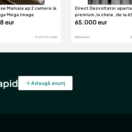
use Mamaia ap 2 camere la
Direct Dezvoltator apar
nga Mega Image
premium,la cheie ,de la 
8 eur
eur
65.000 eur
6 luni în urmă
Navodari
rapid
Adaugă anunț