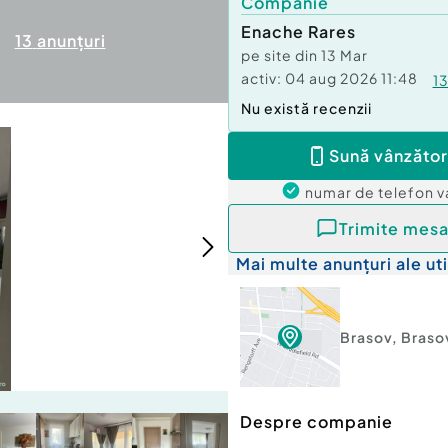
Companie
Enache Rares
13
anunțuri
pe site din
13 Mar
activ:
04 aug 2026 11:48
1
Nu există recenzii
Sună vânzător
numar de telefon
v
Trimite mesa
Mai multe anunțuri ale uti
Brasov
,
Braso
Despre companie