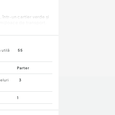
 într-un cartier verde și
i mijloace de transport.
 utilă
55
Parter
eluri
3
1