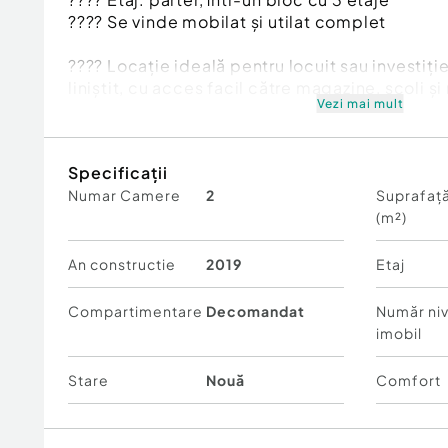
???? Se vinde mobilat și utilat complet
???? Locație ideală pentru locuit sau investiție,
liniștit, cu acces facil către magazine, școli ș
Vezi mai mult
???? Preț de vânzare: 125.000€
Specificații
ID: CP2609861
Numar Camere
2
Suprafață
(m²)
Confort:
1
Tip imobil:
Bloc de apartamente
Număr Băi:
1
An constructie
2019
Etaj
Posibilitate parcare: Nu
Compartimentare
Decomandat
Număr niv
imobil
Stare
Nouă
Comfort