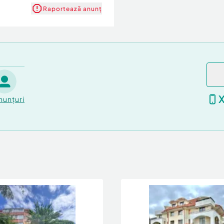
Raportează anunț
nunțuri