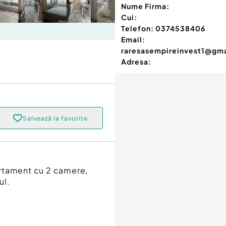
Nume Firma:
Cui:
Telefon:
0374538406
Email:
raresasempireinvest1@gm
Adresa:
Salvează la favorite
artament cu 2 camere,
ul.