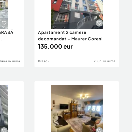
TERASĂ
Apartament 2 camere
..
decomandat – Maurer Coresi
135.000 eur
 lună în urmă
Brasov
2 luni în urmă