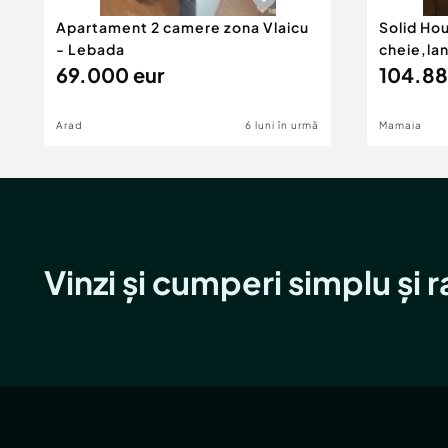
Apartament 2 camere zona Vlaicu
Solid Ho
- Lebada
cheie,la
69.000 eur
104.88
Arad
6 luni în urmă
Mamaia
Vinzi și cumperi simplu și 