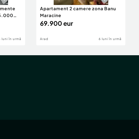
tamente
Apartament 2 camere zona Banu
65.000
Maracine
69.900 eur
6 luni în urmă
Arad
6 luni în urmă