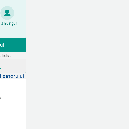
3
anunțuri
ul
alidat
j
lizatorului
v