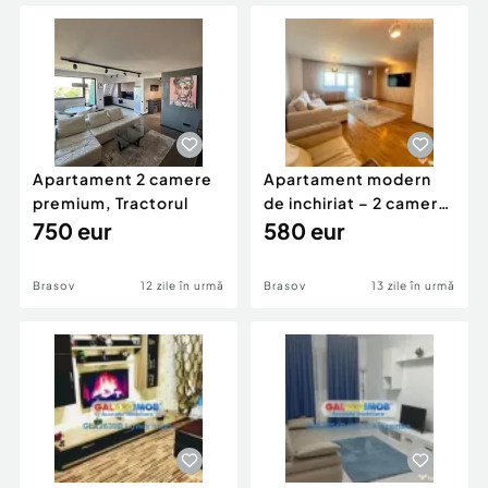
Locuri de munca
Utilaje agricole si industriale
Servicii
Piese auto si accesorii
Animale de companie
Dacia Duster
Afaceri și echipamente profesionale
Inchiriere Bunuri si Vehicule
Apartament 2 camere
Apartament modern
premium, Tractorul
de inchiriat – 2 camere,
750 eur
Privilegio B...
580 eur
Brasov
12 zile în urmă
Brasov
13 zile în urmă