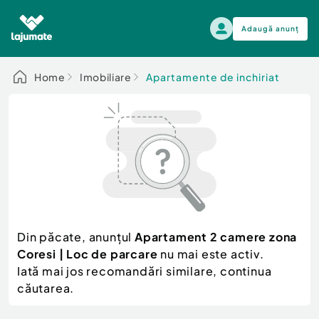
Adaugă anunț
Alege categoria
Home
Imobiliare
Apartamente de inchiriat
Auto, moto si ambarcatiuni
Toate Anunturile
Auto, moto si ambarcatiuni
Imobiliare
Autoturisme
Electronice si electrocasnice
Anvelope si Jante
Casa si gradina
Alege dupa sezon
Piese auto
Scutere - ATV - UTV
Din păcate, anunțul
Apartament 2 camere zona
Mama si copilul
Autoutilitare
Coresi | Loc de parcare
nu mai este activ.
Moda si frumusete
Ambarcatiuni
Iată mai jos recomandări similare, continua
Sport, timp liber, arta
căutarea.
Camioane - Rulote - Remorci
Agro si Industrie
Motociclete