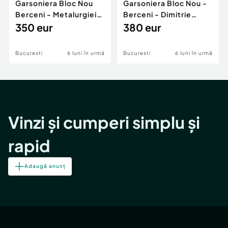
Garsoniera Bloc Nou
Garsoniera Bloc Nou -
Berceni - Metalurgiei
Berceni - Dimitrie
Park - Postalionul
350 eur
Leonida
380 eur
Bucuresti
6 luni în urmă
Bucuresti
6 luni în urmă
Vinzi și cumperi simplu și
rapid
Adaugă anunț