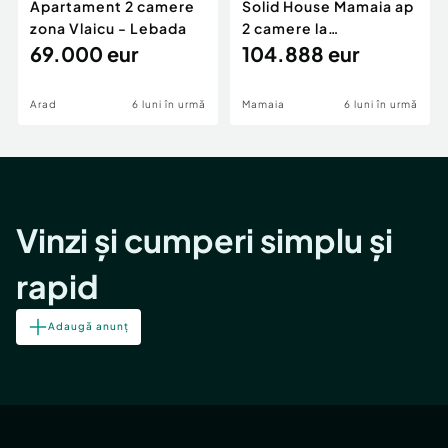
Apartament 2 camere
Solid House Mamaia ap
zona Vlaicu - Lebada
2 camere la
69.000 eur
cheie,langa Mega
104.888 eur
Image
Arad
6 luni în urmă
Mamaia
6 luni în urmă
Vinzi și cumperi simplu și
rapid
Adaugă anunț