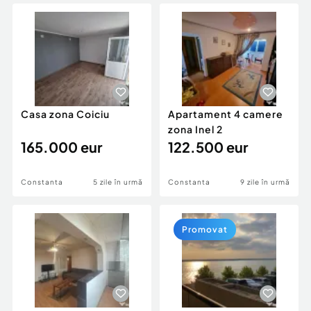
Locuri de munca
Utilaje agricole si industriale
Servicii
Piese auto si accesorii
Animale de companie
Dacia Duster
Afaceri și echipamente profesionale
Inchiriere Bunuri si Vehicule
Casa zona Coiciu
Apartament 4 camere
zona Inel 2
165.000 eur
122.500 eur
Constanta
5 zile în urmă
Constanta
9 zile în urmă
Promovat