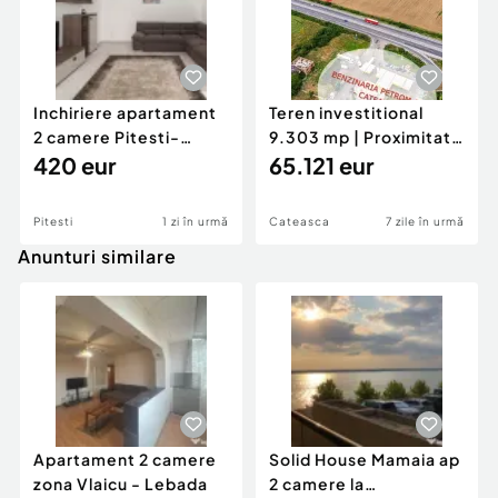
Inchiriere apartament
Teren investitional
2 camere Pitesti-
9.303 mp | Proximitate
Stadion-Banat!
420 eur
Autostrada A1 ...
65.121 eur
Pitesti
1 zi în urmă
Cateasca
7 zile în urmă
Anunturi similare
Apartament 2 camere
Solid House Mamaia ap
zona Vlaicu - Lebada
2 camere la