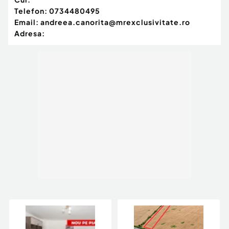
Telefon:
0734480495
Email:
andreea.canorita@mrexclusivitate.ro
Adresa: