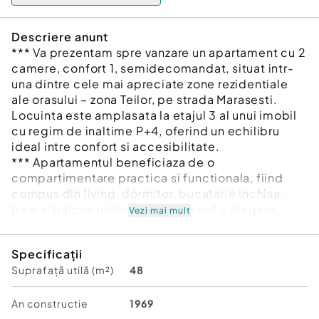
Descriere anunt
*** Va prezentam spre vanzare un apartament cu 2
camere, confort 1, semidecomandat, situat intr-
una dintre cele mai apreciate zone rezidentiale
ale orasului – zona Teilor, pe strada Marasesti.
Locuinta este amplasata la etajul 3 al unui imobil
cu regim de inaltime P+4, oferind un echilibru
ideal intre confort si accesibilitate.
*** Apartamentul beneficiaza de o
compartimentare practica si functionala, fiind
compus din living, dormitor, bucatarie inchisa,
baie si balcon inchis, reprezentand o alegere
Vezi mai mult
potrivita atat pentru locuinta proprie, cat si pentru
investitie.
Specificații
*** Dotari si avantaje:
Suprafață utilă (m²)
48
-Confort 1, compartimentare semidecomandata;
-Centrala termica proprie;
-Tamplarie PVC cu geam termopan;
An constructie
1969
-Balcon inchis;