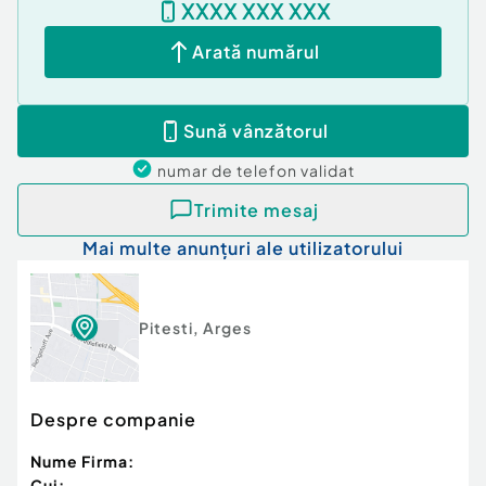
XXXX XXX XXX
drag la o vizionare. Vom fi alaturi de
dumneavoastra cu toate informatiile necesare si
Arată numărul
va vom oferi sprijin pe tot parcursul procesului de
achizitie, pana la predarea cheilor.
Id intern: P8913
Sună vânzătorul
Confort:
1
numar de telefon
validat
Tip imobil:
Bloc de apartamente
Număr Băi:
1
Trimite mesaj
Comision cumpărător:
0%
Mai multe anunțuri ale utilizatorului
Pitesti
,
Arges
Despre companie
Nume Firma:
Cui: