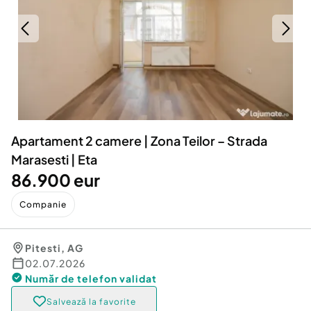
Locuri de munca
Utilaje agricole si industriale
Servicii
Piese auto si accesorii
Animale de companie
Dacia Duster
Afaceri și echipamente profesionale
Inchiriere Bunuri si Vehicule
Apartament 2 camere | Zona Teilor – Strada
Marasesti | Eta
86.900 eur
Companie
Pitesti
,
AG
02.07.2026
Număr de telefon
validat
Salvează la favorite