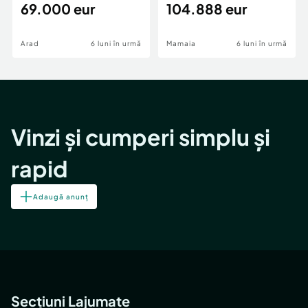
69.000 eur
cheie,langa Mega
104.888 eur
Image
Arad
6 luni în urmă
Mamaia
6 luni în urmă
Vinzi și cumperi simplu și
rapid
Adaugă anunț
Secțiuni Lajumate