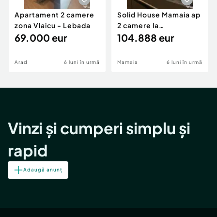
Apartament 2 camere
Solid House Mamaia ap
zona Vlaicu - Lebada
2 camere la
69.000 eur
cheie,langa Mega
104.888 eur
Image
Arad
6 luni în urmă
Mamaia
6 luni în urmă
Vinzi și cumperi simplu și
rapid
Adaugă anunț