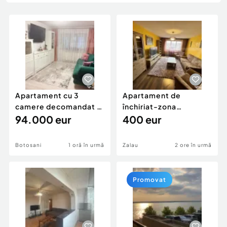
Locuri de munca
Utilaje agricole si industriale
Servicii
Piese auto si accesorii
Animale de companie
Dacia Duster
Afaceri și echipamente profesionale
Inchiriere Bunuri si Vehicule
Apartament cu 3
Apartament de
camere decomandat -
închiriat-zona
renovat - Bucovina -
94.000 eur
ultracentrală
400 eur
Par
Botosani
1 oră în urmă
Zalau
2 ore în urmă
Promovat