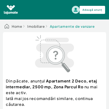
Adaugă anunț
Alege categoria
Home
Imobiliare
Apartamente de vanzare
Auto, moto si ambarcatiuni
Toate Anunturile
Auto, moto si ambarcatiuni
Imobiliare
Autoturisme
Electronice si electrocasnice
Anvelope si Jante
Casa si gradina
Alege dupa sezon
Piese auto
Scutere - ATV - UTV
Din păcate, anunțul
Apartament 2 Deco, etaj
Mama si copilul
Autoutilitare
intermediar, 2500 mp, Zona Parcul Ro
nu mai
Moda si frumusete
Ambarcatiuni
este activ.
Sport, timp liber, arta
Iată mai jos recomandări similare, continua
Camioane - Rulote - Remorci
Agro si Industrie
căutarea.
Motociclete