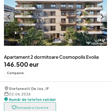
Locuri de munca
Utilaje agricole si industriale
Servicii
Piese auto si accesorii
Animale de companie
Dacia Duster
Afaceri și echipamente profesionale
Inchiriere Bunuri si Vehicule
Apartament 2 dormitoare Cosmopolis Evolia
146.500 eur
Companie
Stefanestii De Jos
,
IF
02.06.2026
Număr de telefon
validat
Salvează la favorite