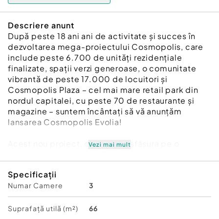
Descriere anunt
După peste 18 ani ani de activitate și succes în
dezvoltarea mega-proiectului Cosmopolis, care
include peste 6.700 de unități rezidențiale
finalizate, spații verzi generoase, o comunitate
vibrantă de peste 17.000 de locuitori și
Cosmopolis Plaza – cel mai mare retail park din
nordul capitalei, cu peste 70 de restaurante și
magazine – suntem încântați să vă anunțăm
lansarea Cosmopolis Evolia!
Acest nou proiect, ce se va desfășura pe o
Vezi mai mult
perioadă de cel puțin 10 ani, va păstra spiritul
actualului cartier, dar va integra noi elemente
Specificații
contemporane de arhitectură și facilități
Numar Camere
3
moderne. Amplasat adiacent dezvoltării
existente, Cosmopolis Evolia promite să ridice
standardul de viață al comunității noastre.
Suprafață utilă (m²)
66