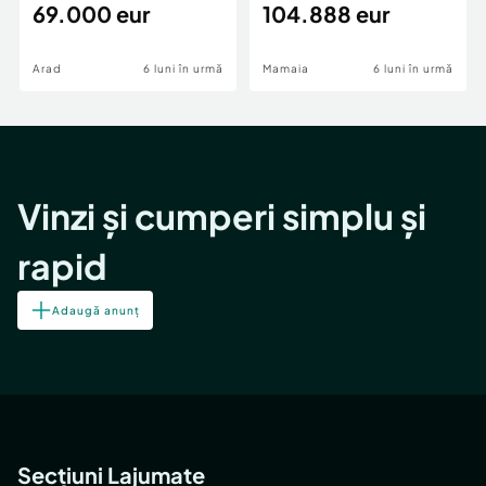
69.000 eur
cheie,langa Mega
104.888 eur
Image
Arad
6 luni în urmă
Mamaia
6 luni în urmă
Vinzi și cumperi simplu și
rapid
Adaugă anunț
Secțiuni Lajumate