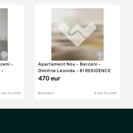
ceni -
Apartament Nou - Berceni -
 -
Dimitrie Leonida - 81 RESIDENCE
470 eur
6 luni în urmă
Bucuresti
6 luni în urmă