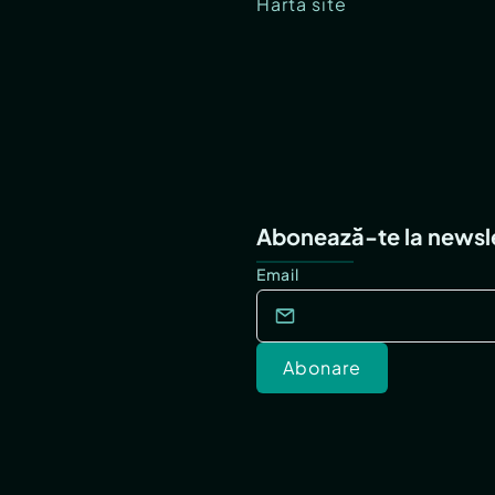
Hartă site
Abonează-te la newsl
Email
Abonare