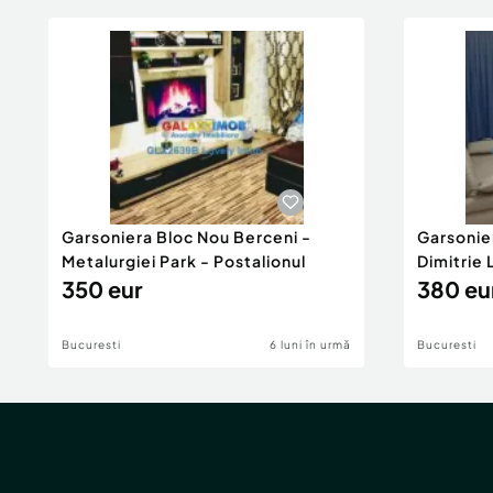
Garsoniera Bloc Nou Berceni -
Garsonie
Metalurgiei Park - Postalionul
Dimitrie
350 eur
380 eu
Bucuresti
6 luni în urmă
Bucuresti