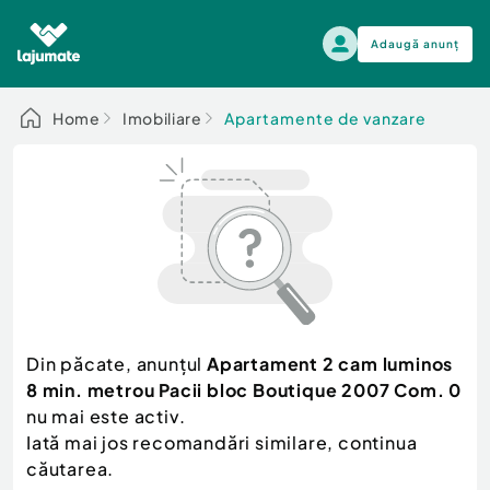
Adaugă anunț
Alege categoria
Home
Imobiliare
Apartamente de vanzare
Auto, moto si ambarcatiuni
Toate Anunturile
Auto, moto si ambarcatiuni
Imobiliare
Autoturisme
Electronice si electrocasnice
Anvelope si Jante
Casa si gradina
Alege dupa sezon
Piese auto
Scutere - ATV - UTV
Din păcate, anunțul
Apartament 2 cam luminos
Mama si copilul
Autoutilitare
8 min. metrou Pacii bloc Boutique 2007 Com. 0
Moda si frumusete
Ambarcatiuni
nu mai este activ.
Sport, timp liber, arta
Iată mai jos recomandări similare, continua
Camioane - Rulote - Remorci
Agro si Industrie
căutarea.
Motociclete