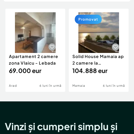
Locuri de munca
Utilaje agricole si industriale
Servicii
Piese auto si accesorii
Animale de companie
Promovat
Dacia Duster
Afaceri și echipamente profesionale
Inchiriere Bunuri si Vehicule
Apartament 2 camere
Solid House Mamaia ap
zona Vlaicu - Lebada
2 camere la
69.000 eur
cheie,langa Mega
104.888 eur
Image
Arad
6 luni în urmă
Mamaia
6 luni în urmă
Vinzi și cumperi simplu și