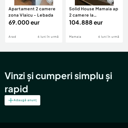
Apartament 2 camere
Solid House Mamaia ap
zona Vlaicu - Lebada
2 camere la
69.000 eur
cheie,langa Mega
104.888 eur
Image
Arad
6 luni în urmă
Mamaia
6 luni în urmă
Vinzi și cumperi simplu și
rapid
Adaugă anunț