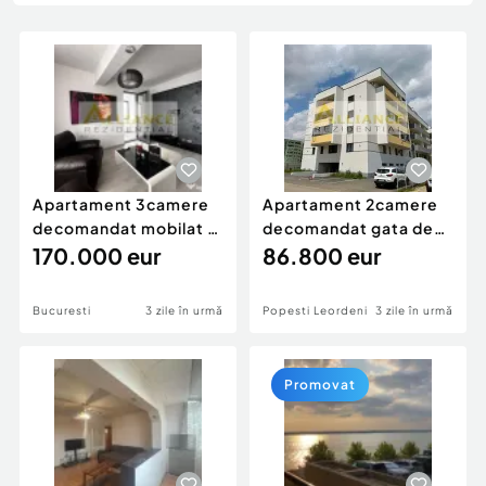
Locuri de munca
Utilaje agricole si industriale
Servicii
Piese auto si accesorii
Animale de companie
Dacia Duster
Afaceri și echipamente profesionale
Inchiriere Bunuri si Vehicule
Apartament 3camere
Apartament 2camere
decomandat mobilat și
decomandat gata de
utilat la doar ...
170.000 eur
mutare Metrou
86.800 eur
Berce...
Bucuresti
3 zile în urmă
Popesti Leordeni
3 zile în urmă
Promovat