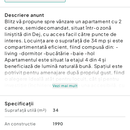
Descriere anunt
Blitz vă propune spre vânzare un apartament cu 2
camere, semidecomandat, situat într-o zonă
liniștită din Dej, cu acces facil către puncte de
interes. Locuința are o suprafață de 34 mp și este
compartimentată eficient, fiind compusă din: -
living -dormitor -bucătărie -baie -hol
Apartamentul este situat la etajul 4 din 4 și
beneficiază de lumină naturală bună. Spațiul este
potrivit pentru amenajare după propriul gust, fiind
o alegere ideală atât pentru locuit, cât și pentru
investiție (închiriere). Zona este una accesibilă, cu
Vezi mai mult
magazine, mijloace de transport și alte facilități în
apropiere. O oportunitate bună la un preț
Specificații
accesibil!
Suprafață utilă (m²)
34
Cod ofertă / ID BLITZ: P169678
Id intern: P169678
An constructie
1990
Confort:
2