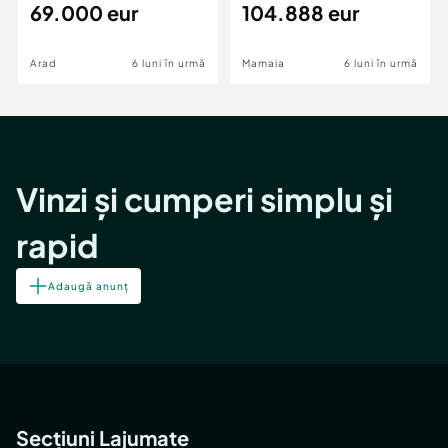
69.000 eur
cheie,langa Mega
104.888 eur
Image
Arad
6 luni în urmă
Mamaia
6 luni în urmă
Vinzi și cumperi simplu și
rapid
Adaugă anunț
Secțiuni Lajumate