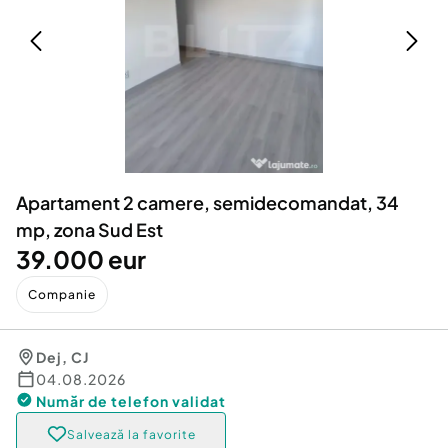
Locuri de munca
Utilaje agricole si industriale
Servicii
Piese auto si accesorii
Animale de companie
Dacia Duster
Afaceri și echipamente profesionale
Inchiriere Bunuri si Vehicule
Apartament 2 camere, semidecomandat, 34
mp, zona Sud Est
39.000 eur
Companie
Dej
,
CJ
04.08.2026
Număr de telefon
validat
Salvează la favorite