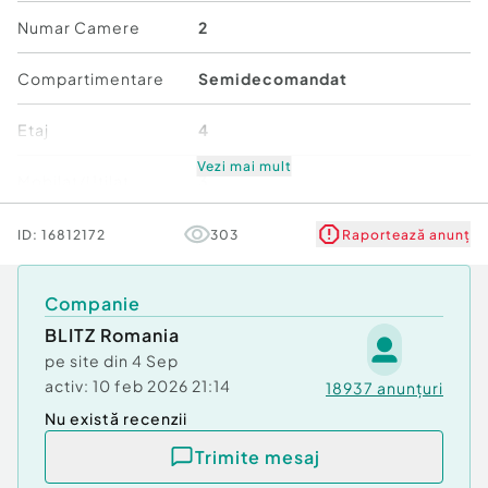
Tip imobil:
Bloc de apartamente
Numar Camere
2
Număr Băi:
1
Compartimentare
Semidecomandat
Etaj
4
Vezi mai mult
Mobilat/Utilat
3
Număr niveluri imobil
4
ID:
16812172
303
Raportează anunț
Stare
Bună
Companie
BLITZ Romania
Comfort
2
pe site din
4 Sep
activ:
10 feb 2026 21:14
18937
anunțuri
Nu există recenzii
Trimite mesaj