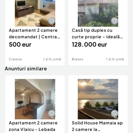
Apartament 2 camere
Casă tip duplex cu
decomandat | Centrală
curte proprie – ideală
proprie | 60 mp |
500 eur
pentru renovar
128.000 eur
Craiova
1 zi în urmă
Brasov
1 zi în urmă
Anunturi similare
Apartament 2 camere
Solid House Mamaia ap
zona Vlaicu - Lebada
2 camere la