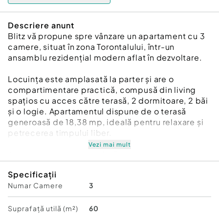
Descriere anunt
Blitz vă propune spre vânzare un apartament cu 3
camere, situat în zona Torontalului, într-un
ansamblu rezidențial modern aflat în dezvoltare.
Locuința este amplasată la parter și are o
compartimentare practică, compusă din living
spațios cu acces către terasă, 2 dormitoare, 2 băi
și o logie. Apartamentul dispune de o terasă
generoasă de 18,38 mp, ideală pentru relaxare și
petrecerea timpului liber.
Vezi mai mult
Ansamblul rezidențial oferă un mediu liniștit,
modern și sigur, cu acces facil către puncte de
Specificații
interes, mijloace de transport, centre comerciale
Numar Camere
3
și unități de învățământ.
Zona: Torontalului
Suprafață utilă (m²)
60
Etaj: Parter