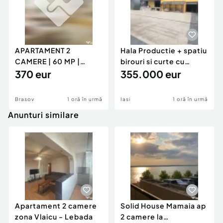
APARTAMENT 2
Hala Productie + spatiu
CAMERE | 60 MP |
birouri si curte cu
GENERAL MOCIULSCHI
370 eur
acces TIR - Danc
355.000 eur
| BALCON DE
Brasov
1 oră în urmă
Iasi
1 oră în urmă
Anunturi similare
Apartament 2 camere
Solid House Mamaia ap
zona Vlaicu - Lebada
2 camere la