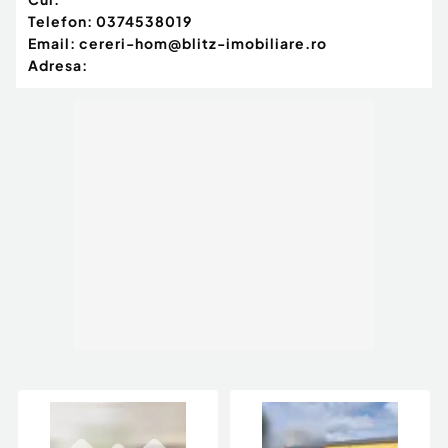
Telefon:
0374538019
Email:
cereri-hom@blitz-imobiliare.ro
Adresa: