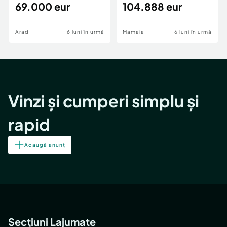
69.000 eur
cheie,langa Mega
104.888 eur
Image
Arad
6 luni în urmă
Mamaia
6 luni în urmă
Vinzi și cumperi simplu și
rapid
Adaugă anunț
Secțiuni Lajumate