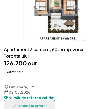
Locuri de munca
Utilaje agricole si industriale
Servicii
Piese auto si accesorii
Animale de companie
Dacia Duster
Afaceri și echipamente profesionale
Inchiriere Bunuri si Vehicule
Apartament 3 camere, 60.16 mp, zona
Torontalului
126.700 eur
Companie
Timisoara
,
TM
02.08.2026
Număr de telefon
validat
Salvează la favorite