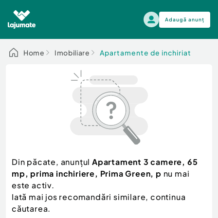
Adaugă anunț
Alege categoria
Home
Imobiliare
Apartamente de inchiriat
Auto, moto si ambarcatiuni
Toate Anunturile
Auto, moto si ambarcatiuni
Imobiliare
Autoturisme
Electronice si electrocasnice
Anvelope si Jante
Casa si gradina
Alege dupa sezon
Piese auto
Scutere - ATV - UTV
Din păcate, anunțul
Apartament 3 camere, 65
Mama si copilul
Autoutilitare
mp, prima inchiriere, Prima Green, p
nu mai
Moda si frumusete
Ambarcatiuni
este activ.
Sport, timp liber, arta
Iată mai jos recomandări similare, continua
Camioane - Rulote - Remorci
Agro si Industrie
căutarea.
Motociclete