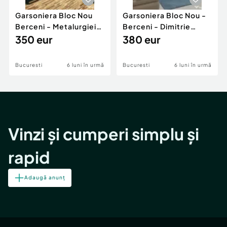
Garsoniera Bloc Nou
Garsoniera Bloc Nou -
Berceni - Metalurgiei
Berceni - Dimitrie
Park - Postalionul
350 eur
Leonida
380 eur
Bucuresti
6 luni în urmă
Bucuresti
6 luni în urmă
Vinzi și cumperi simplu și
rapid
Adaugă anunț