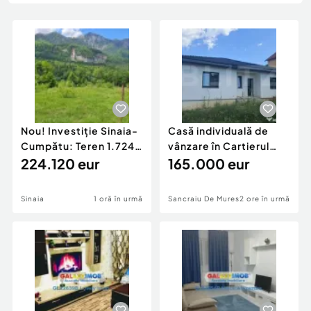
Locuri de munca
Utilaje agricole si industriale
Servicii
Piese auto si accesorii
Animale de companie
Dacia Duster
Afaceri și echipamente profesionale
Inchiriere Bunuri si Vehicule
Nou! Investiție Sinaia-
Casă individuală de
Cumpătu: Teren 1.724
vânzare în Cartierul
mp cu Proiect
224.120 eur
Răsăritului,
165.000 eur
Sinaia
1 oră în urmă
Sancraiu De Mures
2 ore în urmă