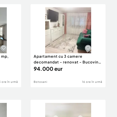
0 mp,
Apartament cu 3 camere
decomandat - renovat - Bucovina
- Par
94.000 eur
3 ore în urmă
Botosani
16 ore în urmă