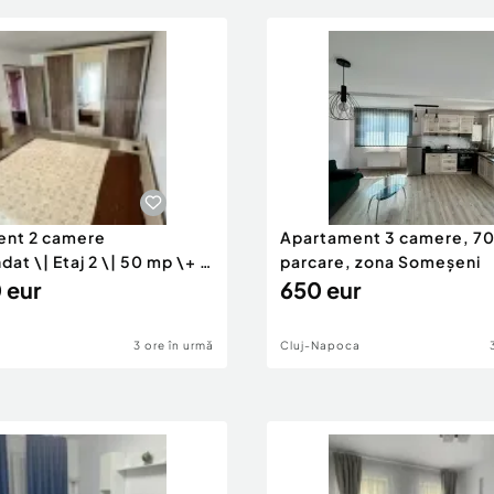
ent 2 camere
Apartament 3 camere, 7
t \| Etaj 2 \| 50 mp \+ 8
parcare, zona Someșeni
 eur
650 eur
3 ore în urmă
Cluj-Napoca