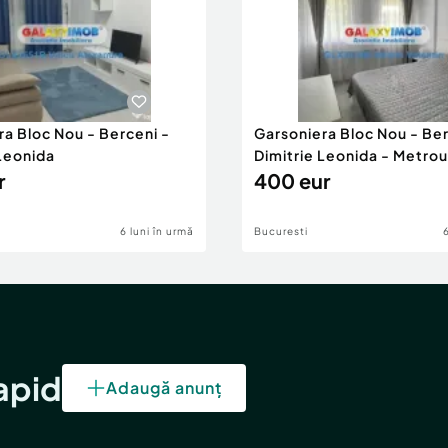
ra Bloc Nou - Berceni -
Garsoniera Bloc Nou - Ber
 Leonida
Dimitrie Leonida - Metrou
r
400 eur
6 luni în urmă
Bucuresti
rapid
Adaugă anunț