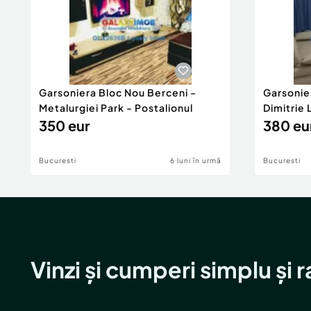
Garsoniera Bloc Nou Berceni -
Garsonie
Metalurgiei Park - Postalionul
Dimitrie
350 eur
380 eu
Bucuresti
6 luni în urmă
Bucuresti
Vinzi și cumperi simplu și 