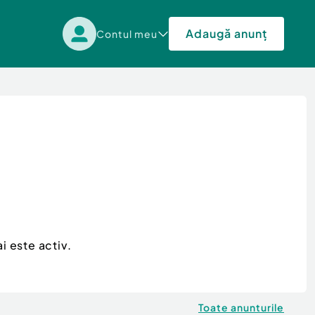
Adaugă anunț
Contul meu
i este activ.
Toate anunturile