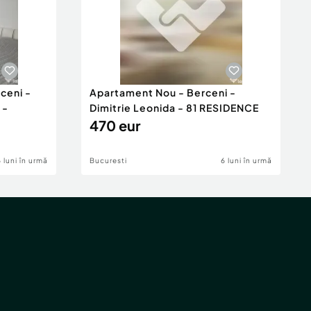
ceni -
Apartament Nou - Berceni -
 -
Dimitrie Leonida - 81 RESIDENCE
470 eur
6 luni în urmă
Bucuresti
6 luni în urmă