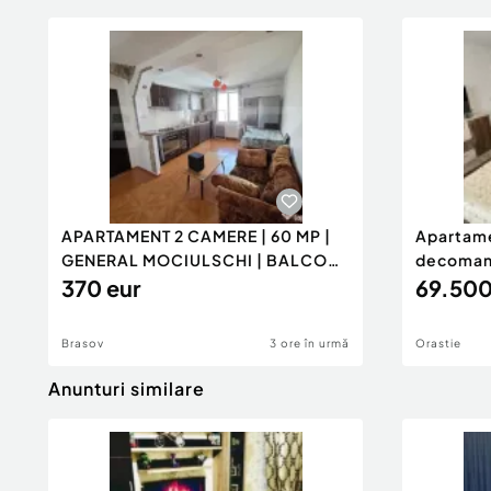
APARTAMENT 2 CAMERE | 60 MP |
Apartam
GENERAL MOCIULSCHI | BALCON
decomanda
DE
370 eur
mp ba
69.500
Brasov
3 ore în urmă
Orastie
Anunturi similare