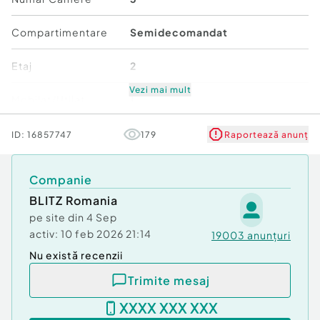
Compartimentare
Semidecomandat
Etaj
2
Vezi mai mult
Mobilat/Utilat
1
Număr niveluri imobil
4
ID:
16857747
179
Raportează anunț
Stare
Bună
Companie
BLITZ Romania
Comfort
1
pe site din
4 Sep
activ:
10 feb 2026 21:14
19003
anunțuri
Nu există recenzii
Trimite mesaj
XXXX XXX XXX