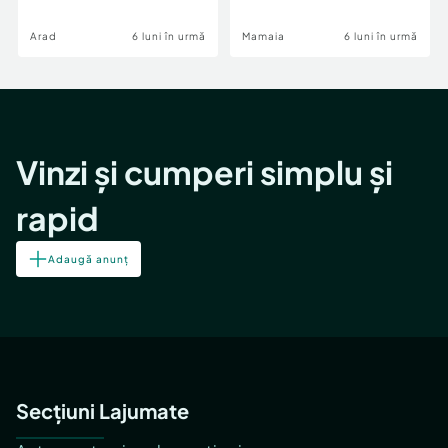
Image
Arad
6 luni în urmă
Mamaia
6 luni în urmă
Vinzi și cumperi simplu și
rapid
Adaugă anunț
Secțiuni Lajumate