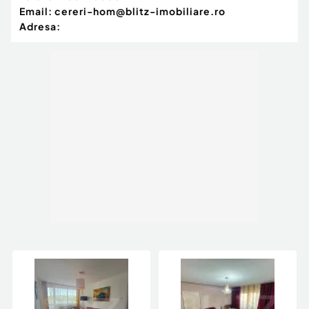
Email:
cereri-hom@blitz-imobiliare.ro
Adresa: