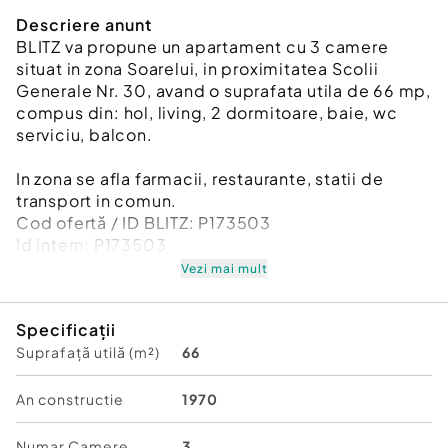
Descriere anunt
BLITZ va propune un apartament cu 3 camere
situat in zona Soarelui, in proximitatea Scolii
Generale Nr. 30, avand o suprafata utila de 66 mp,
compus din: hol, living, 2 dormitoare, baie, wc
serviciu, balcon.
In zona se afla farmacii, restaurante, statii de
transport in comun.
Cod ofertă / ID BLITZ: P173503
Id intern: P173503
Vezi mai mult
Confort:
1
Tip imobil:
Bloc de apartamente
Specificații
Număr Băi:
2
Suprafață utilă (m²)
66
An constructie
1970
Numar Camere
3