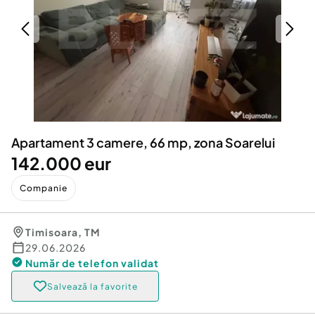
Locuri de munca
Utilaje agricole si industriale
Servicii
Piese auto si accesorii
Animale de companie
Dacia Duster
Afaceri și echipamente profesionale
Inchiriere Bunuri si Vehicule
Apartament 3 camere, 66 mp, zona Soarelui
142.000 eur
Companie
Timisoara
,
TM
29.06.2026
Număr de telefon
validat
Salvează la favorite