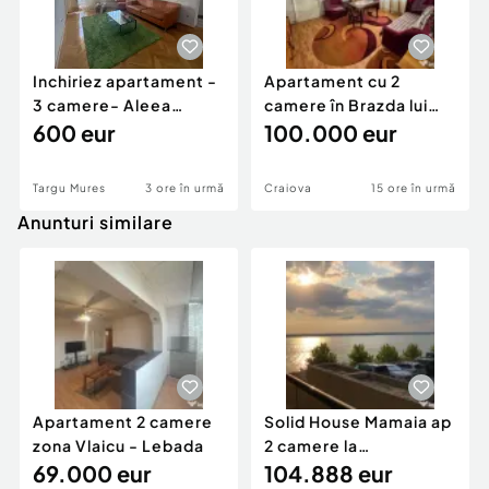
Inchiriez apartament -
Apartament cu 2
3 camere- Aleea
camere în Brazda lui
Carpati
600 eur
Novac
100.000 eur
Targu Mures
3 ore în urmă
Craiova
15 ore în urmă
Anunturi similare
Apartament 2 camere
Solid House Mamaia ap
zona Vlaicu - Lebada
2 camere la
69.000 eur
cheie,langa Mega
104.888 eur