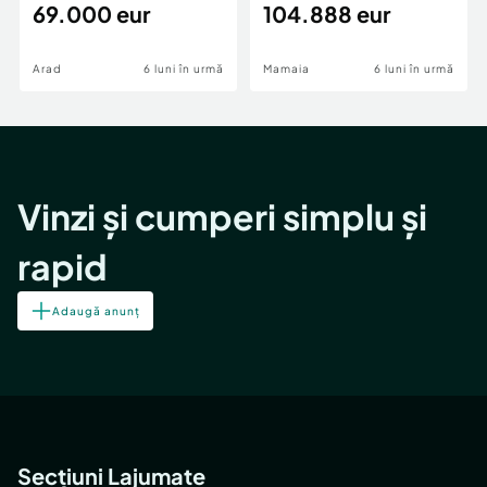
69.000 eur
cheie,langa Mega
104.888 eur
Image
Arad
6 luni în urmă
Mamaia
6 luni în urmă
Vinzi și cumperi simplu și
rapid
Adaugă anunț
Secțiuni Lajumate