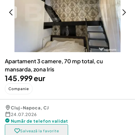
Locuri de munca
Utilaje agricole si industriale
Servicii
Piese auto si accesorii
Animale de companie
Dacia Duster
Afaceri și echipamente profesionale
Inchiriere Bunuri si Vehicule
Apartament 3 camere, 70 mp total, cu
mansarda, zona Iris
145.999 eur
Companie
Cluj-Napoca
,
CJ
24.07.2026
Număr de telefon
validat
Salvează la favorite