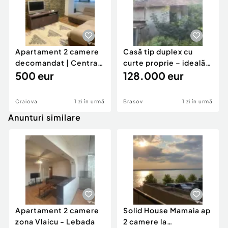
Apartament 2 camere
Casă tip duplex cu
decomandat | Centrală
curte proprie – ideală
proprie | 60 mp |
500 eur
pentru renovar
128.000 eur
Craiova
1 zi în urmă
Brasov
1 zi în urmă
Anunturi similare
Apartament 2 camere
Solid House Mamaia ap
zona Vlaicu - Lebada
2 camere la