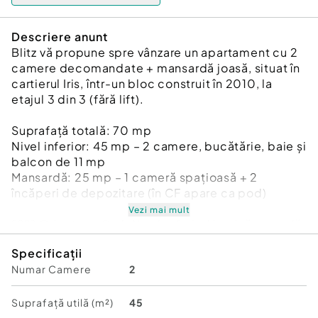
Descriere anunt
Blitz vă propune spre vânzare un apartament cu 2
camere decomandate + mansardă joasă, situat în
cartierul Iris, într-un bloc construit în 2010, la
etajul 3 din 3 (fără lift).
Suprafață totală: 70 mp
Nivel inferior: 45 mp – 2 camere, bucătărie, baie și
balcon de 11 mp
Mansardă: 25 mp – 1 cameră spațioasă + 2
încăperi de depozitare (în CF apare ca pod)
Vezi mai mult
???? Orientare: Sud–Nord, oferind lumină naturală
pe tot parcursul zilei
Specificații
???? Fără igrasie sau probleme de umiditate
Numar Camere
2
???? Centrală termică proprie
Avantaje:
Suprafață utilă (m²)
45
-Ambele camere au ieșire pe balcon