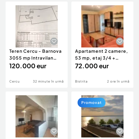
Locuri de munca
Utilaje agricole si industriale
Servicii
Piese auto si accesorii
Animale de companie
Dacia Duster
Afaceri și echipamente profesionale
Inchiriere Bunuri si Vehicule
Teren Cercu - Barnova
Apartament 2 camere,
3055 mp Intravilan
53 mp, etaj 3/4 +
acces la DJ248D
120.000 eur
parcare acoperită |
72.000 eur
Cercu
32 minute în urmă
Bistrita
2 ore în urmă
Promovat