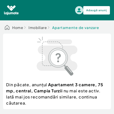
Adaugă anunț
Alege categoria
Home
Imobiliare
Apartamente de vanzare
Auto, moto si ambarcatiuni
Toate Anunturile
Auto, moto si ambarcatiuni
Imobiliare
Autoturisme
Electronice si electrocasnice
Anvelope si Jante
Casa si gradina
Alege dupa sezon
Piese auto
Scutere - ATV - UTV
Din păcate, anunțul
Apartament 3 camere, 75
Mama si copilul
Autoutilitare
mp, central, Campia Turzii
nu mai este activ.
Moda si frumusete
Ambarcatiuni
Iată mai jos recomandări similare, continua
Sport, timp liber, arta
căutarea.
Camioane - Rulote - Remorci
Agro si Industrie
Motociclete