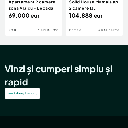
Apartament 2 camere
Solid House Mamaia ap
zona Vlaicu - Lebada
2 camere la
69.000 eur
cheie,langa Mega
104.888 eur
Image
Arad
6 luni în urmă
Mamaia
6 luni în urmă
Vinzi și cumperi simplu și
rapid
Adaugă anunț