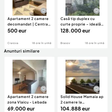
Apartament 2 camere
Casă tip duplex cu
decomandat | Centrală
curte proprie – ideală
proprie | 60 mp |
500 eur
pentru renovar
128.000 eur
Craiova
18 ore în urmă
Brasov
18 ore în urmă
Anunturi similare
Apartament 2 camere
Solid House Mamaia ap
zona Vlaicu - Lebada
2 camere la
69.000 eur
cheie,langa Mega
104.888 eur