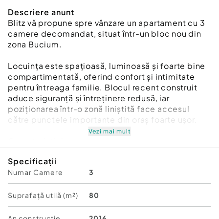
Descriere anunt
Blitz vă propune spre vânzare un apartament cu 3
camere decomandat, situat într-un bloc nou din
zona Bucium.
Locuința este spațioasă, luminoasă și foarte bine
compartimentată, oferind confort și intimitate
pentru întreaga familie. Blocul recent construit
aduce siguranță și întreținere redusă, iar
poziționarea într-o zonă liniștită face accesul
către punctele importante din oraș foarte ușor.
Vezi mai mult
Caracteristici:
-3 camere decomandate
Specificații
-Suprafață utilă: 80 mp
Numar Camere
3
-Bloc construit în 2016
-Apartament intabulat, cu acte în regulă, gata de
mutare
Suprafață utilă (m²)
80
Avantaje:
An constructie
2016