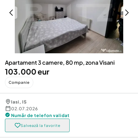
Locuri de munca
Utilaje agricole si industriale
Servicii
Piese auto si accesorii
Animale de companie
Dacia Duster
Afaceri și echipamente profesionale
Inchiriere Bunuri si Vehicule
Apartament 3 camere, 80 mp, zona Visani
103.000 eur
Companie
Iasi
,
IS
02.07.2026
Număr de telefon
validat
Salvează la favorite