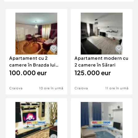
Locuri de munca
Utilaje agricole si industriale
Servicii
Piese auto si accesorii
Animale de companie
Dacia Duster
Afaceri și echipamente profesionale
Inchiriere Bunuri si Vehicule
Apartament cu 2
Apartament modern cu
camere în Brazda lui
2 camere în Sărari
Novac
100.000 eur
125.000 eur
Craiova
10 ore în urmă
Craiova
11 ore în urmă