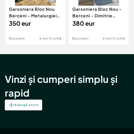
Garsoniera Bloc Nou
Garsoniera Bloc Nou -
Berceni - Metalurgiei
Berceni - Dimitrie
Park - Postalionul
350 eur
Leonida
380 eur
Bucuresti
6 luni în urmă
Bucuresti
6 luni în urmă
Vinzi și cumperi simplu și
rapid
Adaugă anunț