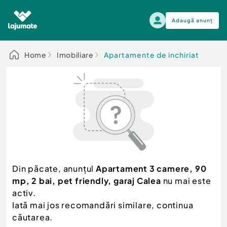
Adaugă anunț
Alege categoria
Home
Imobiliare
Apartamente de inchiriat
Auto, moto si ambarcatiuni
Toate Anunturile
Auto, moto si ambarcatiuni
Imobiliare
Autoturisme
Electronice si electrocasnice
Anvelope si Jante
Casa si gradina
Alege dupa sezon
Piese auto
Scutere - ATV - UTV
Din păcate, anunțul
Apartament 3 camere, 90
Mama si copilul
Autoutilitare
mp, 2 bai, pet friendly, garaj Calea
nu mai este
Moda si frumusete
Ambarcatiuni
activ.
Sport, timp liber, arta
Iată mai jos recomandări similare, continua
Camioane - Rulote - Remorci
Agro si Industrie
căutarea.
Motociclete