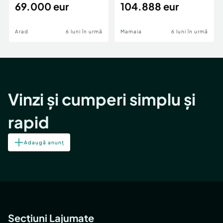
69.000 eur
cheie,langa Mega
104.888 eur
Image
Arad
6 luni în urmă
Mamaia
6 luni în urmă
Vinzi și cumperi simplu și
rapid
Adaugă anunț
Secțiuni Lajumate