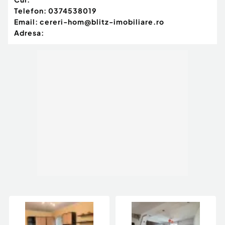
Telefon:
0374538019
Email:
cereri-hom@blitz-imobiliare.ro
Adresa: