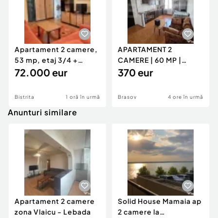
Apartament 2 camere,
APARTAMENT 2
53 mp, etaj 3/4 +
CAMERE | 60 MP |
parcare acoperită |
72.000 eur
GENERAL MOCIULSCHI
370 eur
| BALCON DE
Bistrita
1 oră în urmă
Brasov
4 ore în urmă
Anunturi similare
Apartament 2 camere
Solid House Mamaia ap
zona Vlaicu - Lebada
2 camere la