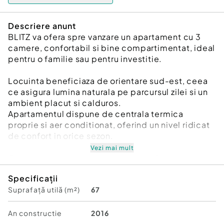
Descriere anunt
BLITZ va ofera spre vanzare un apartament cu 3
camere, confortabil si bine compartimentat, ideal
pentru o familie sau pentru investitie.
Locuinta beneficiaza de orientare sud-est, ceea
ce asigura lumina naturala pe parcursul zilei si un
ambient placut si calduros.
Apartamentul dispune de centrala termica
proprie si aer conditionat, oferind un nivel ridicat
de confort in orice sezon.
Vezi mai mult
Compartimentarea este practica si functionala,
incluzand:
Specificații
-living spatios;
Suprafață utilă (m²)
67
-2 dormitoare, dintre care dormitorul matrimonial
beneficiaza de baie proprie;
-bucatarie inchisa;
An constructie
2016
-a doua baie;