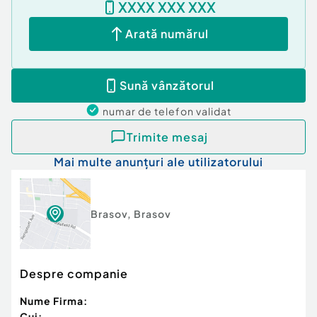
XXXX XXX XXX
Nr. locuri parcare:
1
Arată numărul
Sună vânzătorul
numar de telefon
validat
Trimite mesaj
Mai multe anunțuri ale utilizatorului
Brasov
,
Brasov
Despre companie
Nume Firma:
Cui: