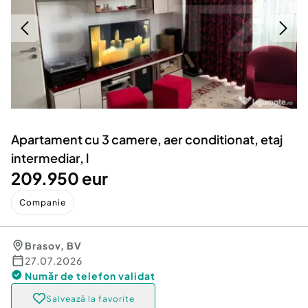
Locuri de munca
Utilaje agricole si industriale
Servicii
Piese auto si accesorii
Animale de companie
Dacia Duster
Afaceri și echipamente profesionale
Inchiriere Bunuri si Vehicule
Apartament cu 3 camere, aer conditionat, etaj
intermediar, l
209.950 eur
Companie
Brasov
,
BV
27.07.2026
Număr de telefon
validat
Salvează la favorite