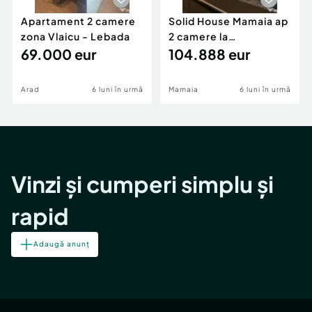
Apartament 2 camere
Solid House Mamaia ap
zona Vlaicu - Lebada
2 camere la
69.000 eur
cheie,langa Mega
104.888 eur
Image
Arad
6 luni în urmă
Mamaia
6 luni în urmă
Vinzi și cumperi simplu și
rapid
Adaugă anunț