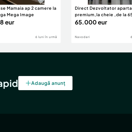
use Mamaia ap 2 camere la
Direct Dezvoltator apar
nga Mega Image
premium,la cheie ,de la 
8 eur
eur
65.000 eur
6 luni în urmă
Navodari
rapid
Adaugă anunț