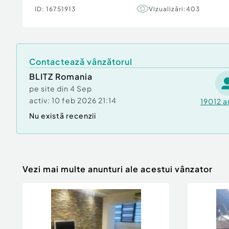
Id intern: P164463
ID:
16751913
Vizualizări:
403
Confort:
1
Tip imobil:
Bloc de apartamente
Număr Băi:
1
Contactează vânzătorul
BLITZ Romania
pe site din
4 Sep
activ:
10 feb 2026 21:14
19012
a
Nu există recenzii
Vezi mai multe anunturi ale acestui vânzator