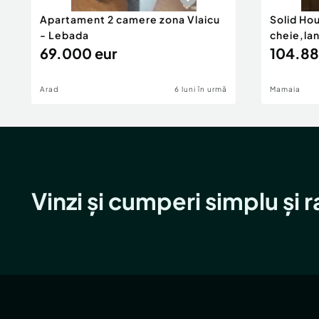
Apartament 2 camere zona Vlaicu
Solid Ho
- Lebada
cheie,la
69.000 eur
104.88
Arad
6 luni în urmă
Mamaia
Vinzi și cumperi simplu și 