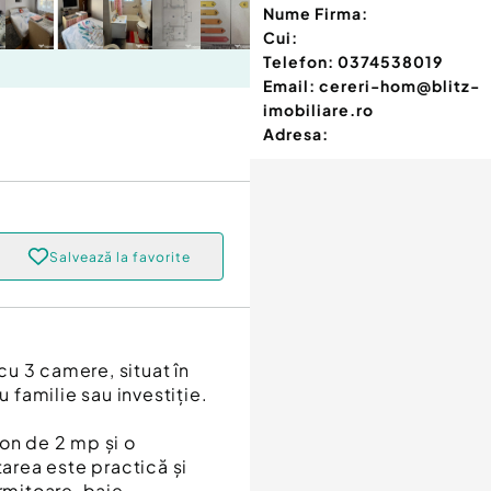
Nume Firma:
Cui:
Telefon:
0374538019
Email:
cereri-hom@blitz-
imobiliare.ro
Adresa:
Salvează la favorite
u 3 camere, situat în
u familie sau investiție.
on de 2 mp și o
rea este practică și
rmitoare, baie,