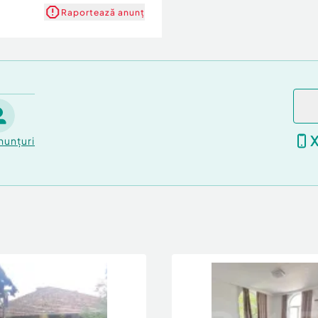
Raportează anunț
nunțuri