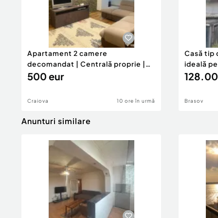
Apartament 2 camere
Casă tip 
decomandat | Centrală proprie |
ideală p
60 mp |
500 eur
128.00
Craiova
10 ore în urmă
Brasov
Anunturi similare