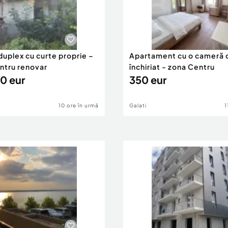
duplex cu curte proprie –
Apartament cu o cameră 
entru renovar
închiriat - zona Centru
0 eur
350 eur
10 ore în urmă
Galati
1