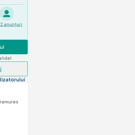
12
anunțuri
ul
alidat
j
lizatorului
ramures