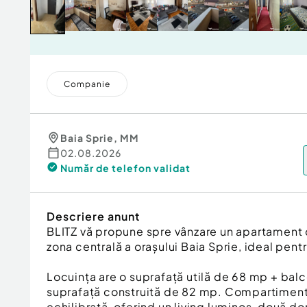
Companie
Baia Sprie
,
MM
02.08.2026
Număr de telefon
validat
Descriere anunt
BLITZ vă propune spre vânzare un apartament c
zona centrală a orașului Baia Sprie, ideal pentr
Locuința are o suprafață utilă de 68 mp + balc
suprafață construită de 82 mp. Compartimenta
echilibrată, oferind un living luminos, două do