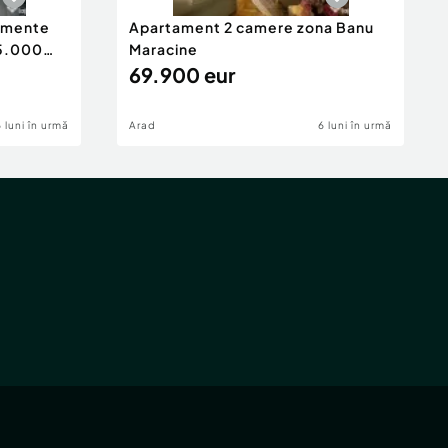
tamente
Apartament 2 camere zona Banu
65.000
Maracine
69.900 eur
6 luni în urmă
Arad
6 luni în urmă