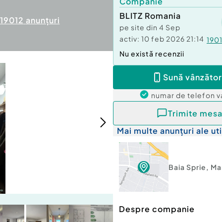
Companie
BLITZ Romania
19012
anunțuri
pe site din
4 Sep
activ:
10 feb 2026 21:14
190
Nu există recenzii
Sună vânzător
numar de telefon
v
Trimite mesa
Mai multe anunțuri ale uti
Baia Sprie
,
Ma
Despre companie