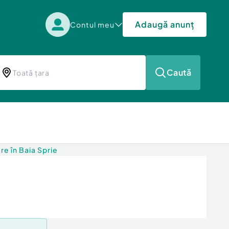
Adaugă anunț
Contul meu
Caută
e în Baia Sprie