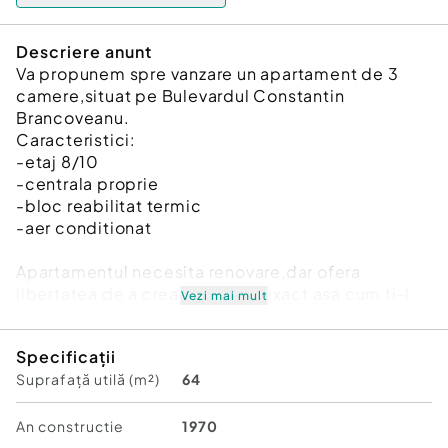
Descriere anunt
Va propunem spre vanzare un apartament de 3
camere,situat pe Bulevardul Constantin
Brancoveanu.
Caracteristici:
-etaj 8/10
-centrala proprie
-bloc reabilitat termic
-aer conditionat
Apartamentul necesita renovare,dar ofera
libertatea de a crea un spatiu exact asa cum ti-l
Vezi mai mult
doresti .
Se afla intr-o zona linistita,aproape de mijloace
Specificații
de transport,magazine,scoli,gradinite.
Suprafață utilă (m²)
64
Pentru mai multe detalii,programari pentru
vizionare,sau oferte similare,ma puteti
An constructie
1970
contacta:0731631324.