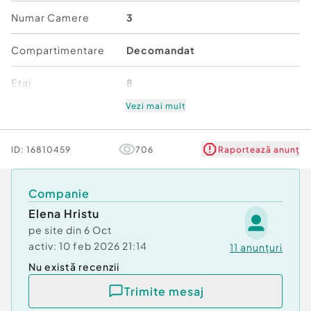
Numar Camere
3
Confort:
1
Tip imobil:
Bloc de apartamente
Compartimentare
Decomandat
Număr Băi:
1
Posibilitate parcare: Nu
Etaj
8
Vezi mai mult
Număr niveluri imobil
10
Stare
De renovat
ID:
16810459
706
Raportează anunț
Comfort
1
Companie
Elena Hristu
pe site din
6 Oct
activ:
10 feb 2026 21:14
11
anunțuri
Nu există recenzii
Trimite mesaj