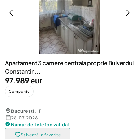
Locuri de munca
Utilaje agricole si industriale
Servicii
Piese auto si accesorii
Animale de companie
Dacia Duster
Afaceri și echipamente profesionale
Inchiriere Bunuri si Vehicule
Apartament 3 camere centrala proprie Bulverdul
Constantin...
97.989 eur
Companie
Bucuresti
,
IF
28.07.2026
Număr de telefon
validat
Salvează la favorite