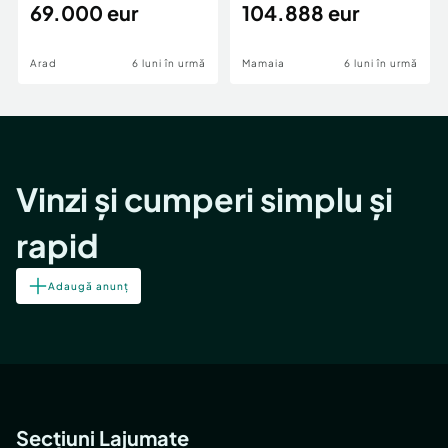
69.000 eur
cheie,langa Mega
104.888 eur
Image
Arad
6 luni în urmă
Mamaia
6 luni în urmă
Vinzi și cumperi simplu și
rapid
Adaugă anunț
Secțiuni Lajumate