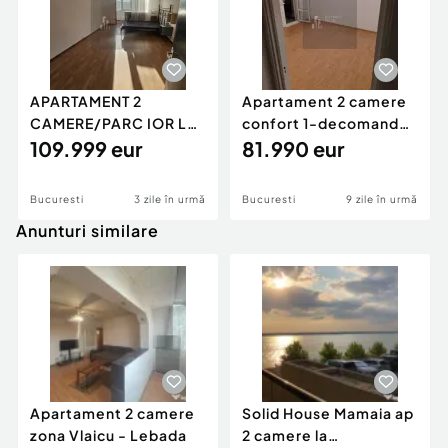
APARTAMENT 2
Apartament 2 camere
CAMERE/PARC IOR LA
confort 1-decomandat
5 MIN /2 MIN METROU
109.999 eur
/Giurgiului/Prog...
81.990 eur
NICOL...
Bucuresti
3 zile în urmă
Bucuresti
9 zile în urmă
Anunturi similare
Apartament 2 camere
Solid House Mamaia ap
zona Vlaicu - Lebada
2 camere la