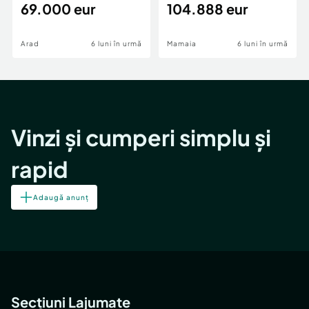
69.000 eur
cheie,langa Mega
104.888 eur
Image
Arad
6 luni în urmă
Mamaia
6 luni în urmă
Vinzi și cumperi simplu și
rapid
Adaugă anunț
Secțiuni Lajumate