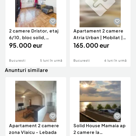
2 camere Dristor, etaj
Apartament 2 camere
6/10, bloc solid,
Atria Urban | Mobilat |
metrou, luminos ...
95.000 eur
Loc de parcar...
165.000 eur
Bucuresti
5 luni în urmă
Bucuresti
6 luni în urmă
Anunturi similare
Apartament 2 camere
Solid House Mamaia ap
zona Vlaicu - Lebada
2 camere la