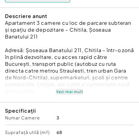
Descriere anunt
Apartament 3 camere cu loc de parcare subteran
și spațiu de depozitare – Chitila, Șoseaua
Banatului 211
Adresă: Șoseaua Banatului 211, Chitila – într-o zonă
în plină dezvoltare, cu acces rapid către
București, transport public (autobuz cu ruta
directa catre metrou Straulesti, tren urban Gara
de Nord–Chitila), supermarketuri, școli și centre
comerciale. Liniște, aer curat și comunitate nouă
de locuințe.
Vezi mai mult
Caracteristici apartament:
Specificații
Suprafață utilă: 68 mp, suprafata totala 87mp
Numar Camere
3
Compartimentare: 3 camere (2 dormitoare +
living), bucătărie deschisa, baie, 3 balcoane
Curte proprie – ideală pentru relaxare, spațiu
Suprafață utilă (m²)
68
verde, joacă sau grădinărit