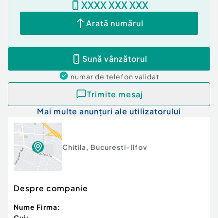
XXXX XXX XXX
Posibilitate parcare: Da
Nr. locuri parcare:
1
Arată numărul
Sună vânzătorul
numar de telefon
validat
Trimite mesaj
Mai multe anunțuri ale utilizatorului
Chitila
,
Bucuresti-Ilfov
Despre companie
Nume Firma:
Cui: