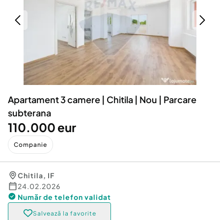
Locuri de munca
Utilaje agricole si industriale
Servicii
Piese auto si accesorii
Animale de companie
Dacia Duster
Afaceri și echipamente profesionale
Inchiriere Bunuri si Vehicule
Apartament 3 camere | Chitila | Nou | Parcare
subterana
110.000 eur
Companie
Chitila
,
IF
24.02.2026
Număr de telefon
validat
Salvează la favorite