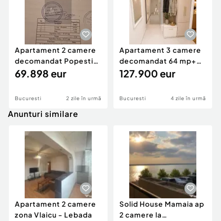
Apartament 2 camere
Apartament 3 camere
decomandat Popesti
decomandat 64 mp+
Leordeni
69.898 eur
pivnita | Titan | R...
127.900 eur
Bucuresti
2 zile în urmă
Bucuresti
4 zile în urmă
Anunturi similare
Apartament 2 camere
Solid House Mamaia ap
zona Vlaicu - Lebada
2 camere la