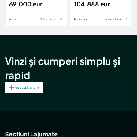
69.000 eur
cheie,langa Mega
104.888 eur
Image
Arad
6 luni în urmă
Mamaia
6 luni în urmă
Vinzi și cumperi simplu și
rapid
Adaugă anunț
Secțiuni Lajumate