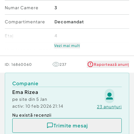
Avantaje zonă:
Numar Camere
3
– Zonă liniștită
Compartimentare
Decomandat
– Magazine în apropiere
– Școli, grădinițe și creșe
Etaj
4
– Acces facil către Bd. Brâncoveanu și mijloace
de transport
Vezi mai mult
Număr niveluri imobil
4
– Disponibil începând cu 15.06.2026
Stare
Bună
ID:
16860060
237
Raportează anunț
Pret-94,950 EUR negociabil
Comfort
1
Telefon -0723457657 Emma
Companie
Comision standard
Ema Rizea
Confort:
1
pe site din
5 Jan
Tip imobil:
Bloc de apartamente
activ:
10 feb 2026 21:14
23
anunțuri
Număr Băi:
1
Nu există recenzii
Posibilitate parcare: Da
Nr. locuri parcare:
1
Trimite mesaj