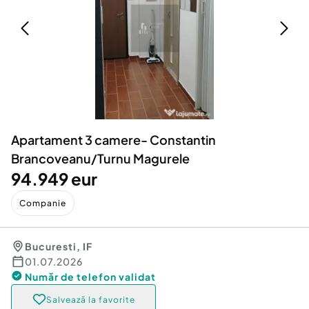
Locuri de munca
Utilaje agricole si industriale
Servicii
Piese auto si accesorii
Animale de companie
Dacia Duster
Afaceri și echipamente profesionale
Inchiriere Bunuri si Vehicule
Apartament 3 camere- Constantin
Brancoveanu/Turnu Magurele
94.949 eur
Companie
Bucuresti
,
IF
01.07.2026
Număr de telefon
validat
Salvează la favorite