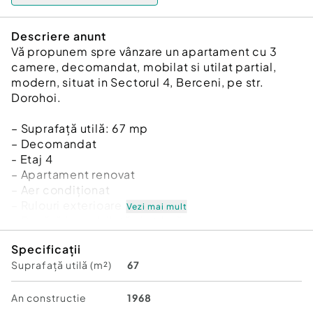
Descriere anunt
Vă propunem spre vânzare un apartament cu 3
camere, decomandat, mobilat si utilat partial,
modern, situat in Sectorul 4, Berceni, pe str.
Dorohoi.
– Suprafață utilă: 67 mp
– Decomandat
- Etaj 4
– Apartament renovat
– Aer condiționat
– Rulouri exterioare
Vezi mai mult
– Bucătărie mobilată și utilată
– Două camere mobilate
Specificații
– Boxă pentru depozitare
Suprafață utilă (m²)
67
– Posibilitate racordare la gaze (coloană existentă
pe scară)
– Anul acesta urmaeza sa fie si reabilitat termic.
An constructie
1968