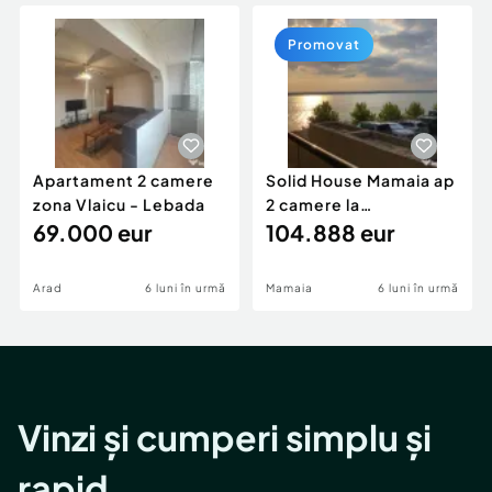
Locuri de munca
Utilaje agricole si industriale
Servicii
Piese auto si accesorii
Promovat
Animale de companie
Dacia Duster
Afaceri și echipamente profesionale
Inchiriere Bunuri si Vehicule
Apartament 2 camere
Solid House Mamaia ap
zona Vlaicu - Lebada
2 camere la
69.000 eur
cheie,langa Mega
104.888 eur
Image
Arad
6 luni în urmă
Mamaia
6 luni în urmă
Vinzi și cumperi simplu și
rapid