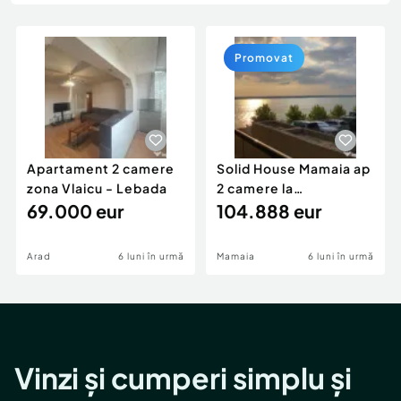
Locuri de munca
Utilaje agricole si industriale
Servicii
Piese auto si accesorii
Animale de companie
Promovat
Dacia Duster
Afaceri și echipamente profesionale
Inchiriere Bunuri si Vehicule
Apartament 2 camere
Solid House Mamaia ap
zona Vlaicu - Lebada
2 camere la
69.000 eur
cheie,langa Mega
104.888 eur
Image
Arad
6 luni în urmă
Mamaia
6 luni în urmă
Vinzi și cumperi simplu și