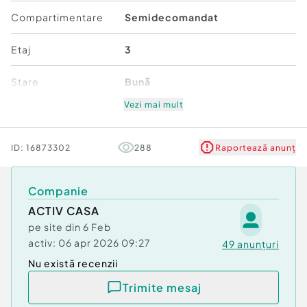
DRĂGHICI MONICA – 0726 121 400
Compartimentare
Semidecomandat
Consultantul tău în imobiliare!
Str. Tineretului, Bl. 15, parter (peste drum de
Etaj
3
Policlinica de lângă Spitalul Nou), Roman
Stare
Bună
Confort:
1
Tip imobil:
Bloc de apartamente
Vezi mai mult
Comfort
1
ID:
16873302
288
Raportează anunț
Companie
ACTIV CASA
pe site din
6 Feb
activ:
06 apr 2026 09:27
49
anunțuri
Nu există recenzii
Trimite mesaj