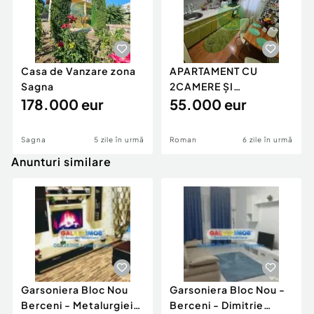
Casa de Vanzare zona
APARTAMENT CU
Sagna
2CAMERE ȘI
178.000 eur
2BALCOANE
55.000 eur
Sagna
5 zile în urmă
Roman
6 zile în urmă
Anunturi similare
Garsoniera Bloc Nou
Garsoniera Bloc Nou -
Berceni - Metalurgiei
Berceni - Dimitrie