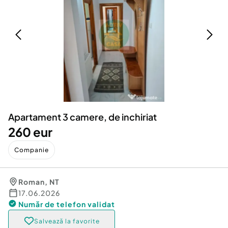
Locuri de munca
Utilaje agricole si industriale
Servicii
Piese auto si accesorii
Animale de companie
Dacia Duster
Afaceri și echipamente profesionale
Inchiriere Bunuri si Vehicule
Apartament 3 camere, de inchiriat
260 eur
Companie
Roman
,
NT
17.06.2026
Număr de telefon
validat
Salvează la favorite