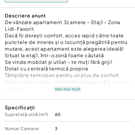
Descriere anunt
De vânzare apartament 3camere – Etaj1 – Zona
Lidl-Favorit
Dacă îți dorești confort, acces rapid către toate
punctele de interes și o locuință pregătită pentru
mutare, acest apartament este alegerea ideală!
Situat la etaj1, într-o zonă foarte căutată
Se vinde mobilat și utilat – te muți fără griji!
Dotat cu centrală termică proprie
Tâmplărie termopan pentru un plus de confort
Izolație exterioară – eficiență energetică și costuri
reduse
Vezi mai mult
Compartimentare decomandată – ideală pentru
familie
Specificații
Perfect atât pentru locuit, cât și pentru investiție
Suprafață utilă (m²)
60
O proprietate care îmbină confortul,
funcționalitatea și poziționarea excelentă!
Contactează-ne pentru detalii și programarea
Numar Camere
3
unei vizionări!