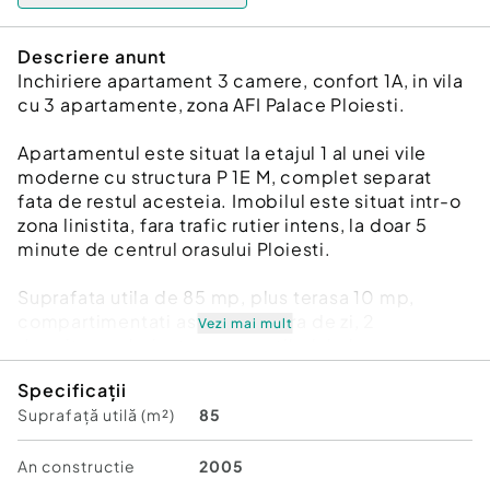
Descriere anunt
Inchiriere apartament 3 camere, confort 1A, in vila
cu 3 apartamente, zona AFI Palace Ploiesti.
Apartamentul este situat la etajul 1 al unei vile
moderne cu structura P 1E M, complet separat
fata de restul acesteia. Imobilul este situat intr-o
zona linistita, fara trafic rutier intens, la doar 5
minute de centrul orasului Ploiesti.
Suprafata utila de 85 mp, plus terasa 10 mp,
compartimentati astfel: camera de zi, 2
Vezi mai mult
dormitoare, baie, terasa, vestibul, hol,
dependinte. Apartamentul a fost complet renovat
Specificații
si dispune de urmatoarele finisaje si imbunatatiri:
Suprafață utilă (m²)
85
gresie, faianta, parchet trafic greu, usi interior
MDF, tamplarie PVC cu geam termopan, vopsea
lavabila.
An constructie
2005