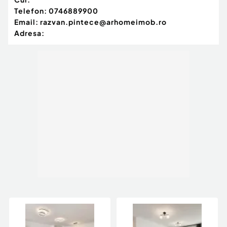
Telefon:
0746889900
Email:
razvan.pintece@arhomeimob.ro
Adresa: