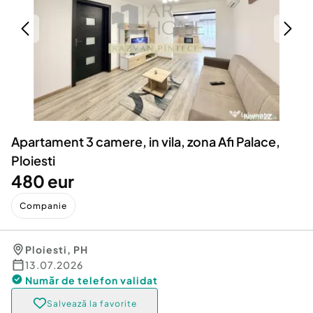
Locuri de munca
Utilaje agricole si industriale
Servicii
Piese auto si accesorii
Animale de companie
Dacia Duster
Afaceri și echipamente profesionale
Inchiriere Bunuri si Vehicule
Apartament 3 camere, in vila, zona Afi Palace,
Ploiesti
480 eur
Companie
Ploiesti
,
PH
13.07.2026
Număr de telefon
validat
Salvează la favorite