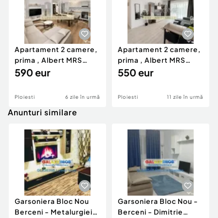
Apartament 2 camere,
Apartament 2 camere,
prima , Albert MRS
prima , Albert MRS
Gradinile Ploiesti
590 eur
Gradinile Ploiesti
550 eur
Ploiesti
6 zile în urmă
Ploiesti
11 zile în urmă
Anunturi similare
Garsoniera Bloc Nou
Garsoniera Bloc Nou -
Berceni - Metalurgiei
Berceni - Dimitrie