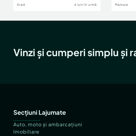
Arad
6 luni în urmă
Mamaia
Vinzi și cumperi simplu și 
Secțiuni Lajumate
Auto, moto și ambarcațiuni
Imobiliare