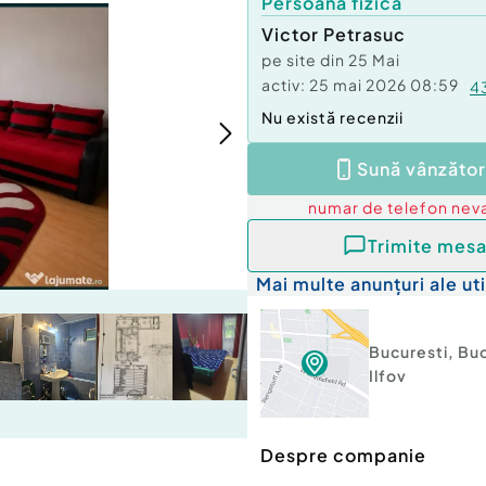
Persoană fizică
Victor Petrasuc
pe site din
25 Mai
activ:
25 mai 2026 08:59
4
Nu există recenzii
Sună vânzător
numar de telefon
neva
Trimite mesa
Mai multe anunțuri ale uti
Bucuresti
,
Buc
Ilfov
Despre companie