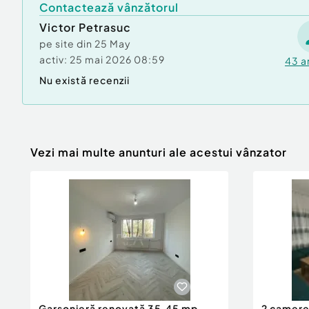
Contactează vânzătorul
Victor Petrasuc
pe site din
25 May
activ:
25 mai 2026 08:59
43
a
Nu există recenzii
Vezi mai multe anunturi ale acestui vânzator
Garsonieră renovată 35,45 mp,
2 camere 