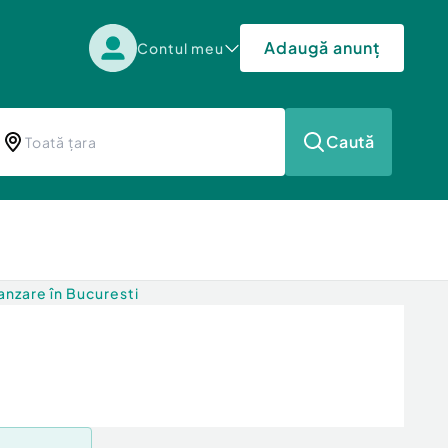
Adaugă anunț
Contul meu
Caută
nzare în Bucuresti