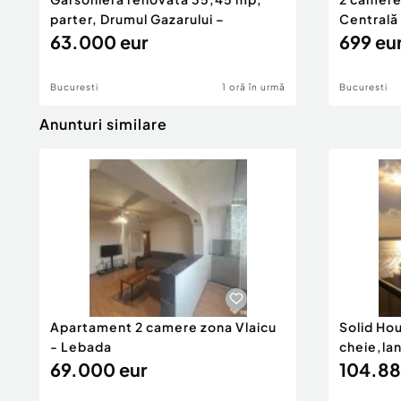
parter, Drumul Gazarului –
Centrală 
63.000 eur
699 eu
Bucuresti
1 oră în urmă
Bucuresti
Anunturi similare
Apartament 2 camere zona Vlaicu
Solid Ho
- Lebada
cheie,la
69.000 eur
104.88