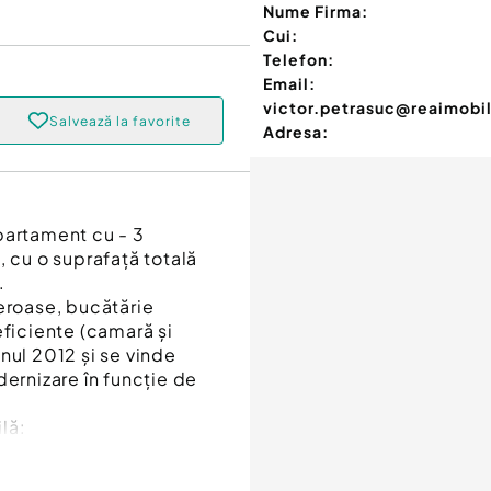
Nume Firma:
Cui:
Telefon:
Email:
victor.petrasuc@reaimobil
Salvează la favorite
Adresa:
partament cu - 3
, cu o suprafață totală
.
roase, bucătărie
eficiente (camară și
nul 2012 și se vinde
dernizare în funcție de
lă: