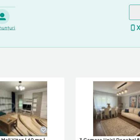
nunțuri
Mall Vitan | 60 mp |
3 Camere Unirii Decebal 