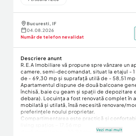
Bucuresti
,
IF
04.08.2026
Număr de telefon
nevalidat
Descriere anunt
R.E.A Imobiliare vă propune spre vânzare un a
camere, semi-decomandat, situat la etajul - 1 
de - 69,30 mp și suprafață utilă de - 58,51 mp
Apartamentul dispune de două balcoane gene
închisă, baie cu geam și spații de depozitare 
debara). Locuința a fost renovată complet în a
mobilată și utilată, însă necesită renovare/mo
preferințele noului proprietar.
Compartimentarea este practică și confortabi
living spațios – 17,56 mp
Vezi mai mult
două dormitoare – 10,94 mp și 11,61 mp