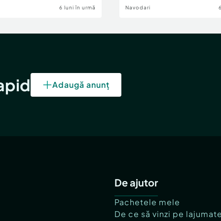
6 luni în urmă
Navodari
rapid
Adaugă anunț
De ajutor
Pachetele mele
De ce să vinzi pe lajumat