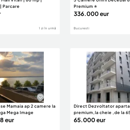
| Parcare
Premium ⭐
r
336.000 eur
1 zi în urmă
Bucuresti
use Mamaia ap 2 camere la
Direct Dezvoltator apar
nga Mega Image
premium,la cheie ,de la 
8 eur
eur
65.000 eur