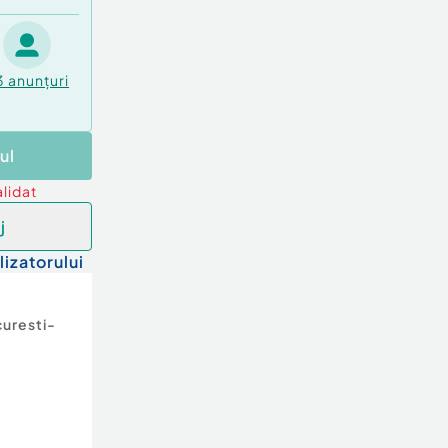
3
anunțuri
ul
lidat
j
lizatorului
uresti-