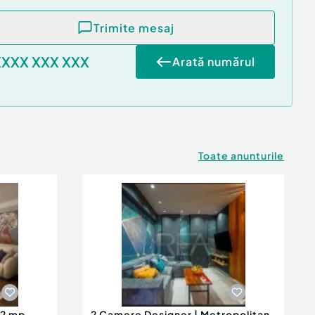
Trimite mesaj
XXXX XXX XXX
Arată numărul
Toate anunturile
82 mp
2 Camere Designer | Metropolitan