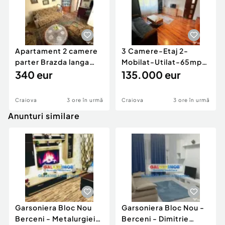
Apartament 2 camere
3 Camere-Etaj 2-
parter Brazda langa
Mobilat-Utilat-65mp-
Parcul Pedagogic
340 eur
Centrala Termica-
135.000 eur
Braz...
Craiova
3 ore în urmă
Craiova
3 ore în urmă
Anunturi similare
Garsoniera Bloc Nou
Garsoniera Bloc Nou -
Berceni - Metalurgiei
Berceni - Dimitrie