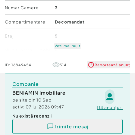
Numar Camere
3
Confort:
1
Tip imobil:
Bloc de apartamente
Compartimentare
Decomandat
Număr Băi:
2
Posibilitate parcare: Nu
Etaj
5
Vezi mai mult
Număr niveluri imobil
8
Stare
Renovată
ID:
16849454
514
Raportează anunț
Comfort
1
Companie
BENIAMIN Imobiliare
pe site din
10 Sep
activ:
07 iul 2026 09:47
114
anunțuri
Nu există recenzii
Trimite mesaj