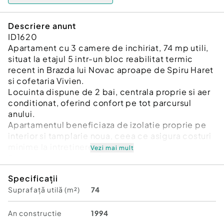
Descriere anunt
ID1620
Apartament cu 3 camere de inchiriat, 74 mp utili,
situat la etajul 5 intr-un bloc reabilitat termic
recent in Brazda lui Novac aproape de Spiru Haret
si cofetaria Vivien.
Locuinta dispune de 2 bai, centrala proprie si aer
conditionat, oferind confort pe tot parcursul
anului.
Apartamentul beneficiaza de izolatie proprie pe
interior si tamplarie noua, ceea ce asigura costuri
minime la intretinere.
Vezi mai mult
Blocul este dotat cu lift nou, iar vederea este
bilaterala, oferind lumina naturala pe tot parcursul
Specificații
zilei. Balconul are vedere catre centrul orasului si
Suprafață utilă (m²)
74
reprezinta un spatiu ideal pentru relaxare.
Pentru detalii si programari la vizionare va stam la
dispozite.
An constructie
1994
Se accepta animale de companie.