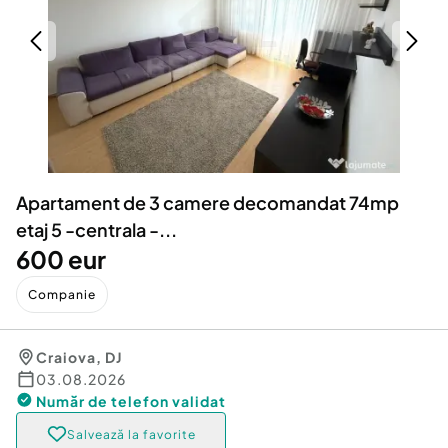
Locuri de munca
Utilaje agricole si industriale
Servicii
Piese auto si accesorii
Animale de companie
Dacia Duster
Afaceri și echipamente profesionale
Inchiriere Bunuri si Vehicule
Apartament de 3 camere decomandat 74mp
etaj 5 -centrala -...
600 eur
Companie
Craiova
,
DJ
03.08.2026
Număr de telefon
validat
Salvează la favorite