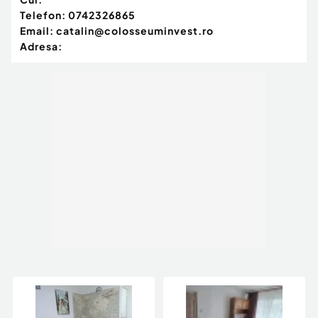
Telefon:
0742326865
Email:
catalin@colosseuminvest.ro
Adresa: