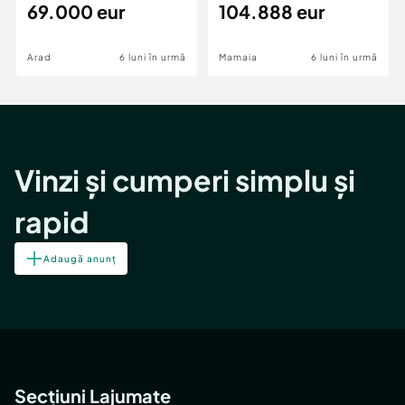
69.000 eur
cheie,langa Mega
104.888 eur
Image
Arad
6 luni în urmă
Mamaia
6 luni în urmă
Vinzi și cumperi simplu și
rapid
Adaugă anunț
Secțiuni Lajumate