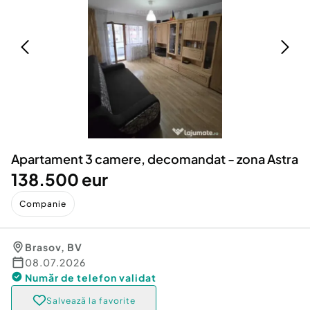
Locuri de munca
Utilaje agricole si industriale
Servicii
Piese auto si accesorii
Animale de companie
Dacia Duster
Afaceri și echipamente profesionale
Inchiriere Bunuri si Vehicule
Apartament 3 camere, decomandat - zona Astra
138.500 eur
Companie
Brasov
,
BV
08.07.2026
Număr de telefon
validat
Salvează la favorite