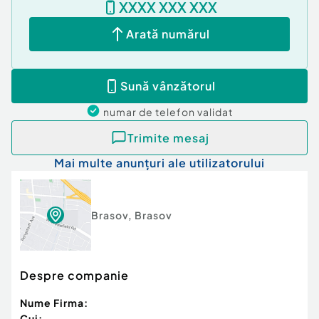
XXXX XXX XXX
acestei locuințe, colaborând cu majoritatea
instituțiilor bancare din România, fără comisioane
Arată numărul
sau costuri suplimentare.
Te așteptăm cu drag la vizionare!
Sună vânzătorul
Site: www.colosseuminvest.ro
numar de telefon
validat
Confort:
1
Tip imobil:
Bloc de apartamente
Trimite mesaj
Mai multe anunțuri ale utilizatorului
Brasov
,
Brasov
Despre companie
Nume Firma:
Cui: