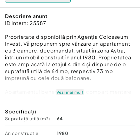
Descriere anunt
ID intern: 25587
Proprietate disponibilă prin Agenția Colosseum
Invest. Vă propunem spre vânzare un apartament
cu 3 camere, decomandat, situat în zona Astra,
într-un imobil construit în anul 1980. Proprietatea
este amplasată la etajul 4 din 4 și dispune de o
suprafață utilă de 64 mp, respectiv 73 mp
împreună cu cele două balcoane.
Apartamentul beneficiază de o compartimentare
Vezi mai mult
excelentă, fiind compus din living generos, două
dormitoare, bucătărie separată, două băi (baie
Specificații
principală cu cadă și baie de serviciu), două
Suprafață utilă (m²)
64
balcoane închise cu tâmplărie termopan și spații
suplimentare de depozitare. Locuința este
luminoasă și aerisită, având vedere pe două părți,
An constructie
1980
cu panorame deosebite către Munții Piatra Mare și