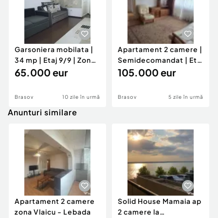
Garsoniera mobilata |
Apartament 2 camere |
34 mp | Etaj 9/9 | Zona
Semidecomandat | Etaj
Astra
65.000 eur
1/4 | Centrul Civic
105.000 eur
Brasov
10 zile în urmă
Brasov
5 zile în urmă
Anunturi similare
Apartament 2 camere
Solid House Mamaia ap
zona Vlaicu - Lebada
2 camere la