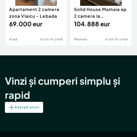
Apartament 2 camere
Solid House Mamaia ap
zona Vlaicu - Lebada
2 camere la
69.000 eur
cheie,langa Mega
104.888 eur
Image
Arad
6 luni în urmă
Mamaia
6 luni în urmă
Vinzi și cumperi simplu și
rapid
Adaugă anunț