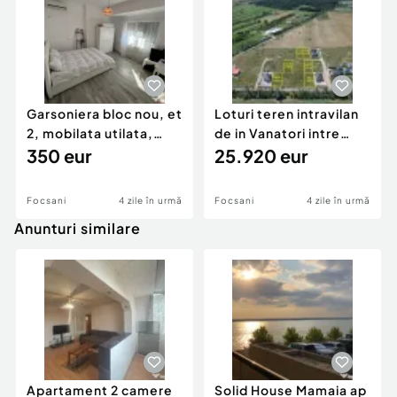
Garsoniera bloc nou, et
Loturi teren intravilan
2, mobilata utilata,
de in Vanatori intre
Scoala 2
350 eur
576mp - 612mp
25.920 eur
Focsani
4 zile în urmă
Focsani
4 zile în urmă
Anunturi similare
Apartament 2 camere
Solid House Mamaia ap