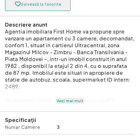
Salvează la favorite
Descriere anunt
Agentia imobiliara First Home va propune spre
vanzare un apartament cu 3 camere, decomandat,
confort 1, situat in cartierul Ultracentral, zona
Magazinul Milcov - Zimbru - Banca Transilvania -
Piata Moldovei -, intr-un imobil construit in anul
1982 , disponibil la etajul 2 din 4, cu o suprafata
de 87 mp. Imobilul este situat in apropiere de
statie de autobuz, scoala, supermarket ID intern:
2489.
Apartamentul este situat intr-o zona foarte
Vezi mai mult
cautata (in apropiere de Teatru) aproape de toate
punctele de interes din Focsani !
Specificații
Numar Camere
3
Imobilul a fost renovat in urma cu 8 ani in totalitate
( incalzire in pardoseala, instalatie electrica ,