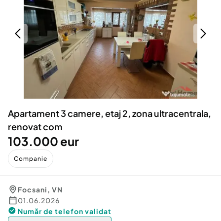
Locuri de munca
Utilaje agricole si industriale
Servicii
Piese auto si accesorii
Animale de companie
Dacia Duster
Afaceri și echipamente profesionale
Inchiriere Bunuri si Vehicule
Apartament 3 camere, etaj 2, zona ultracentrala,
renovat com
103.000 eur
Companie
Focsani
,
VN
01.06.2026
Număr de telefon
validat