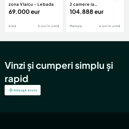
zona Vlaicu - Lebada
2 camere la
69.000 eur
cheie,langa Mega
104.888 eur
Image
Arad
6 luni în urmă
Mamaia
6 luni în urmă
Vinzi și cumperi simplu și
rapid
Adaugă anunț