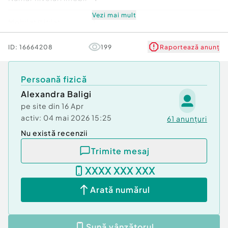
Vezi mai mult
Mobilat/Utilat
1
Stare
Bună
ID:
16664208
199
Raportează anunț
Comfort
1
Persoană fizică
Alexandra Baligi
pe site din
16 Apr
activ:
04 mai 2026 15:25
61
anunțuri
Nu există recenzii
Trimite mesaj
XXXX XXX XXX
Arată numărul
Sună vânzătorul