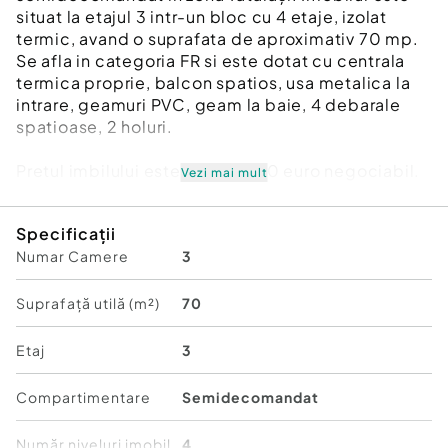
situat la etajul 3 intr-un bloc cu 4 etaje, izolat
termic, avand o suprafata de aproximativ 70 mp.
Se afla in categoria FR si este dotat cu centrala
termica proprie, balcon spatios, usa metalica la
intrare, geamuri PVC, geam la baie, 4 debarale
spatioase, 2 holuri.
Pretul imbilului este de 113.000 euro negociabil.
Vezi mai mult
Pentru mai multe detalii si vizionari va stau la
Specificații
dispoziție: 0744.288.612
Numar Camere
3
Id intern: P8190
Confort:
1
Suprafață utilă (m²)
70
Tip imobil:
Bloc de apartamente
Număr Băi:
1
Etaj
3
Comision cumpărător:
3%
Compartimentare
Semidecomandat
Număr niveluri imobil
4