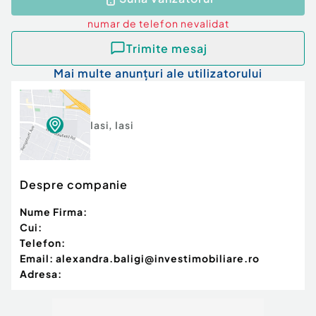
numar de telefon
nevalidat
Trimite mesaj
Mai multe anunțuri ale utilizatorului
Iasi
,
Iasi
Despre companie
Nume Firma:
Cui:
Telefon:
Email:
alexandra.baligi@investimobiliare.ro
Adresa: