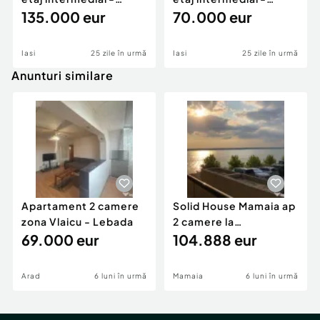
Tătărași-Bloc nou
135.000 eur
Tătărași, Doi Băie?
70.000 eur
Iasi
25 zile în urmă
Iasi
25 zile în urmă
Anunturi similare
Apartament 2 camere
Solid House Mamaia ap
zona Vlaicu - Lebada
2 camere la
69.000 eur
cheie,langa Mega
104.888 eur
Image
Arad
6 luni în urmă
Mamaia
6 luni în urmă