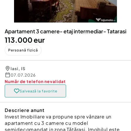
Locuri de munca
Utilaje agricole si industriale
Servicii
Piese auto si accesorii
Animale de companie
Dacia Duster
Afaceri și echipamente profesionale
Apartament 3 camere- etaj intermediar- Tatarasi
Inchiriere Bunuri si Vehicule
113.000 eur
Persoană fizică
Iasi
,
IS
07.07.2026
Număr de telefon
nevalidat
Salvează la favorite
Descriere anunt
Invest Imobiliare va propune spre vânzare un
apartament cu 3 camere cu model
semidecomandat in zona Tătărași. Imobilul este