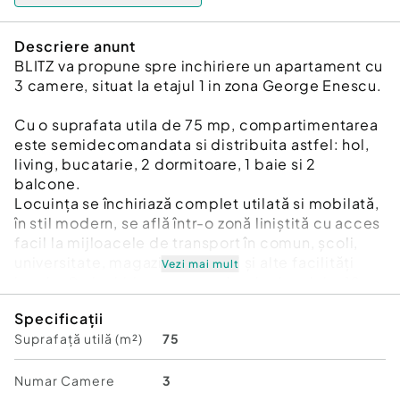
Descriere anunt
BLITZ va propune spre inchiriere un apartament cu
3 camere, situat la etajul 1 in zona George Enescu.
Cu o suprafata utila de 75 mp, compartimentarea
este semidecomandata si distribuita astfel: hol,
living, bucatarie, 2 dormitoare, 1 baie si 2
balcone.
Locuința se închiriază complet utilată si mobilată,
în stil modern, se află într-o zonă liniștită cu acces
facil la mijloacele de transport în comun, școli,
universitate, magazine, parcuri și alte facilități
Vezi mai mult
locale. Se inchiriaza pe o perioada de minim 12
luni.
Specificații
Suprafață utilă (m²)
75
Pentru mai multe detalii nu ezitati sa ne
contactati!
Cod ofertă / ID BLITZ: P173372
Numar Camere
3
Id intern: P173372