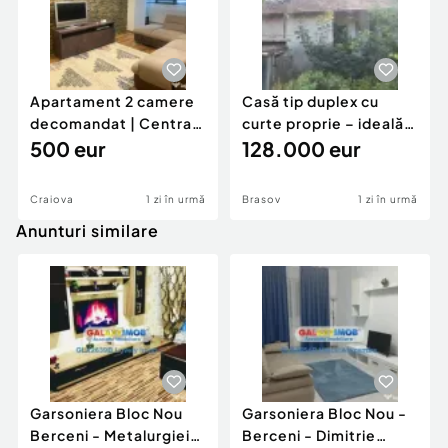
Apartament 2 camere
Casă tip duplex cu
decomandat | Centrală
curte proprie – ideală
proprie | 60 mp |
500 eur
pentru renovar
128.000 eur
Craiova
1 zi în urmă
Brasov
1 zi în urmă
Anunturi similare
Garsoniera Bloc Nou
Garsoniera Bloc Nou -
Berceni - Metalurgiei
Berceni - Dimitrie