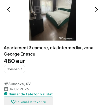
Locuri de munca
Utilaje agricole si industriale
Servicii
Piese auto si accesorii
Animale de companie
Dacia Duster
Afaceri și echipamente profesionale
Inchiriere Bunuri si Vehicule
Apartament 3 camere, etaj intermediar, zona
George Enescu
480 eur
Companie
Suceava
,
SV
06.07.2026
Număr de telefon
validat
Salvează la favorite