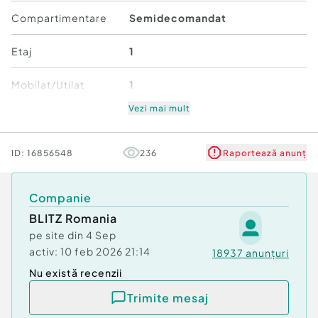
Compartimentare
Semidecomandat
Confort:
1
Tip imobil:
Bloc de apartamente
Etaj
1
Număr Băi:
1
Mobilat/Utilat
1
Vezi mai mult
Număr niveluri imobil
8
Stare
Bună
ID:
16856548
236
Raportează anunț
Comfort
1
Companie
BLITZ Romania
pe site din
4 Sep
activ:
10 feb 2026 21:14
18937
anunțuri
Nu există recenzii
Trimite mesaj