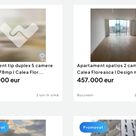
nt tip duplex 5 camere
Apartament spatios 2 ca
78mp I Calea Flor...
Calea Floreasca I Design
000 eur
457.000 eur
2 luni în urmă
Bucuresti
vat
Promovat