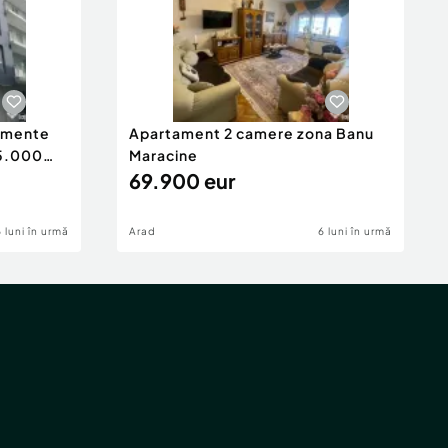
tamente
Apartament 2 camere zona Banu
65.000
Maracine
69.900 eur
6 luni în urmă
Arad
6 luni în urmă