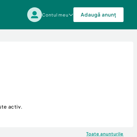
Adaugă anunț
Contul meu
te activ.
Toate anunturile