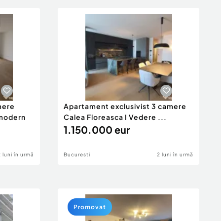
mere
Apartament exclusivist 3 camere
 modern
Calea Floreasca I Vedere ...
1.150.000 eur
2 luni în urmă
Bucuresti
2 luni în urmă
Promovat