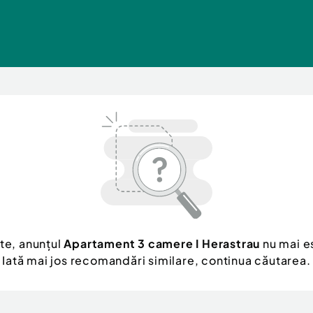
te, anunțul
Apartament 3 camere I Herastrau
nu mai es
Iată mai jos recomandări similare, continua căutarea.