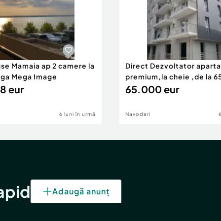
use Mamaia ap 2 camere la
Direct Dezvoltator apar
nga Mega Image
premium,la cheie ,de la 
8 eur
eur
65.000 eur
6 luni în urmă
Navodari
rapid
Adaugă anunț