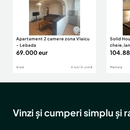
Apartament 2 camere zona Vlaicu
Solid Ho
- Lebada
cheie,la
69.000 eur
104.88
Arad
6 luni în urmă
Mamaia
Vinzi și cumperi simplu și 