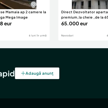
use Mamaia ap 2 camere la
Direct Dezvoltator apar
nga Mega Image
premium,la cheie ,de la 
8 eur
eur
65.000 eur
6 luni în urmă
Navodari
rapid
Adaugă anunț