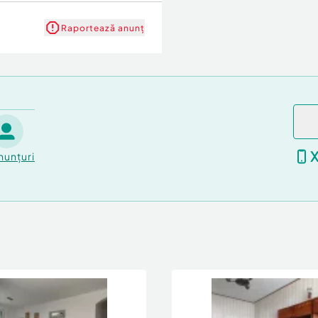
Raportează anunț
nunțuri