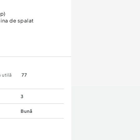
mp)
sina de spalat
 utilă
77
9 (Marcela)
3
Bună
feneaua Cotton si La
u in partea stanga la