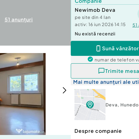
Companie
Newimob Deva
pe site din
4 Ian
51
anunțuri
activ:
16 iun 2026 14:15
51
Nu există recenzii
Sună vânzător
numar de telefon
v
Trimite mesa
Mai multe anunțuri ale uti
Deva
,
Hunedo
Despre companie