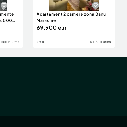
tamente
Apartament 2 camere zona Banu
65.000
Maracine
69.900 eur
6 luni în urmă
Arad
6 luni în urmă