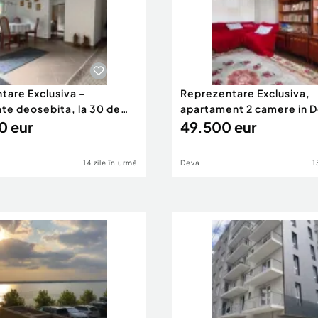
tare Exclusiva –
Reprezentare Exclusiva,
ate deosebita, la 30 de
apartament 2 camere in D
e Dev
0 eur
3–Zamfirescu
49.500 eur
14 zile în urmă
Deva
1