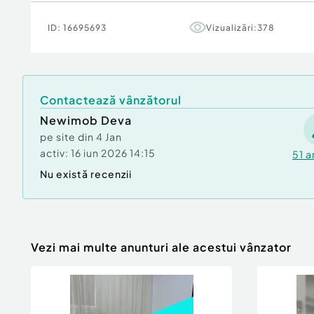
parter)
Site: newimob.ro
ID:
16695693
Vizualizări:
378
Confort:
1
Tip imobil:
Bloc de apartamente
Contactează vânzătorul
Newimob Deva
pe site din
4 Jan
activ:
16 iun 2026 14:15
51
a
Nu există recenzii
Vezi mai multe anunturi ale acestui vânzator