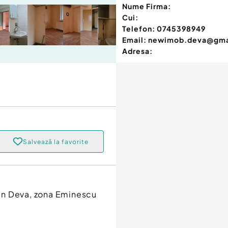
Nume Firma:
Cui:
Telefon:
0745398949
Email:
newimob.deva@gma
Adresa:
Salvează la favorite
in Deva, zona Eminescu