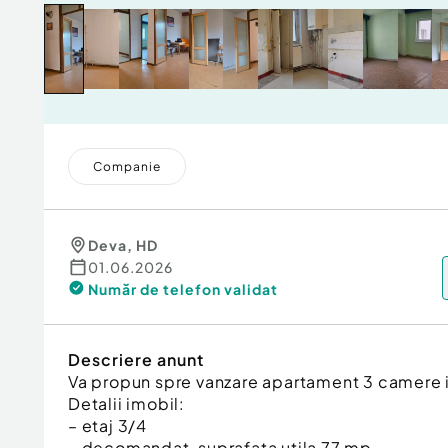
Companie
Deva
,
HD
01.06.2026
Număr de telefon
validat
Descriere anunt
Va propun spre vanzare apartament 3 camere 
Detalii imobil:
– etaj 3/4
– decomandat, suprafata utila 77 mp