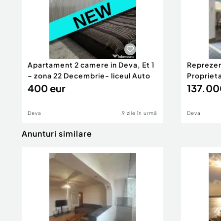
Apartament 2 camere in Deva, Et 1
Reprezen
– zona 22 Decembrie- liceul Auto
Propriet
400 eur
minute d
137.00
Deva
9 zile în urmă
Deva
Anunturi similare