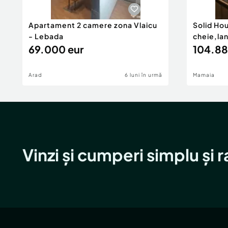
Apartament 2 camere zona Vlaicu
Solid Ho
- Lebada
cheie,la
69.000 eur
104.88
Arad
6 luni în urmă
Mamaia
Vinzi și cumperi simplu și 