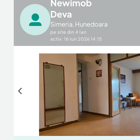
Newimob
Deva
Simeria
,
Hunedoara
pe site din
4 Ian
activ: 16 Iun 2026 14:15