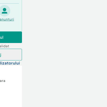
anunțuri
ul
alidat
j
lizatorului
ara