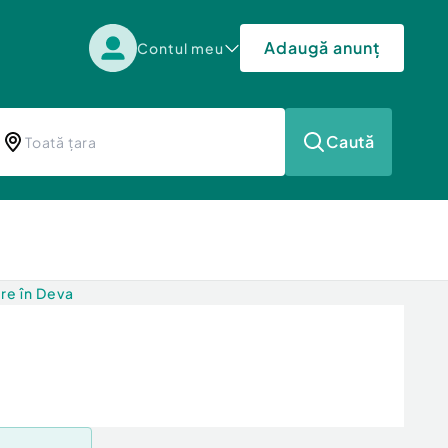
Adaugă anunț
Contul meu
Caută
re în Deva